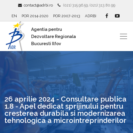
contact@adrbi.ro
(021) 315.96.59, (021) 313.80.99
EN
POR 2014-2020
POR 2007-2013
ADRBI
Agentia pentru
Dezvoltare Regionala
Bucuresti Ilfov
26 aprilie 2024 - Consultare publica
1.8 - Apel dedicat sprijinului pentru
cresterea durabila si modernizarea
tehnologica a microintreprinderilor