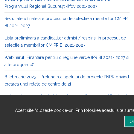
Programului Regional București-Ilfov 2021-2027
Rezultatele finale ale procesului de selectie a membrilor CM PR
BI 2021-2027
Lista preliminara a candidatilor admisi / respinsi in procesul de
selectie a membrilor CM PR BI 2021-2027
Webinarul "Finantare pentru o regiune verde (PR BI 2021- 2027 si
alte programe)"
8 februarie 2023 - Prelungirea apelului de proiecte PNRR privind
crearea unei retele de centre de zi
31 ianuarie 2023 - Conferinta de lansare a Programului Regional
Bucuresti-Ilfov 2021-2027
Acest site foloseste cookie-uri. Prin folosirea acestui site sun
27 ianuarie 2023 - Anunt referitor la procesul de constituire al
CM PR BI 2021-2027