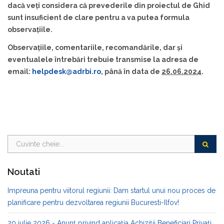
dacă veți considera că prevederile din proiectul de Ghid
sunt insuficient de clare pentru a va putea formula
observațiile.
Observațiile, comentariile, recomandările, dar și
eventualele întrebări trebuie transmise la adresa de
email:
helpdesk@adrbi.ro
, până în data de
26.06.2024
.
Noutati
Impreuna pentru viitorul regiunii: Dam startul unui nou proces de
planificare pentru dezvoltarea regiunii Bucuresti-Ilfov!
20 iulie 2026 - Anunț privind aplicația Achiziții Beneficiari Privați