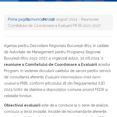
Prima pagina
Comunicare
Noutati
30 august 2024 - Reuniunea
Comitetului de Coordonare a Evaluarii PR BI 2021-2027
Agenţia pentru Dezvoltare Regională Bucureşti-Ilfov, în calitate
de Autoritate de Management pentru Programul Regional
Bucureşti-Ilfov 2021-2027, a organizat astăzi, 30.08.2024, o
reuniune a Comitetului de Coordonare a Evaluării
acestui
Program, în vederea discutării caietului de sarcini pentru servicii
de consultanţă aferente
Evaluării intermediare
(mid-term
review)
a PRBI, conform articolului 18 din Regulamentul (UE)
2021/1060 de stabilire a dispoziţiilor comune privind FEDR şi
celelalte fonduri.
Obiectivul evaluării
este de a conduce la o serie de analize,
concluzii și lecții învățate, însoțite de recomandările aferente,