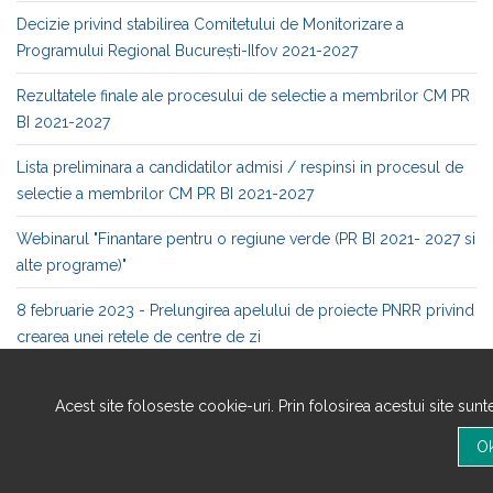
Decizie privind stabilirea Comitetului de Monitorizare a
Programului Regional București-Ilfov 2021-2027
Rezultatele finale ale procesului de selectie a membrilor CM PR
BI 2021-2027
Lista preliminara a candidatilor admisi / respinsi in procesul de
selectie a membrilor CM PR BI 2021-2027
Webinarul "Finantare pentru o regiune verde (PR BI 2021- 2027 si
alte programe)"
8 februarie 2023 - Prelungirea apelului de proiecte PNRR privind
crearea unei retele de centre de zi
31 ianuarie 2023 - Conferinta de lansare a Programului Regional
Acest site foloseste cookie-uri. Prin folosirea acestui site sun
Bucuresti-Ilfov 2021-2027
27 ianuarie 2023 - Anunt referitor la procesul de constituire al
CM PR BI 2021-2027