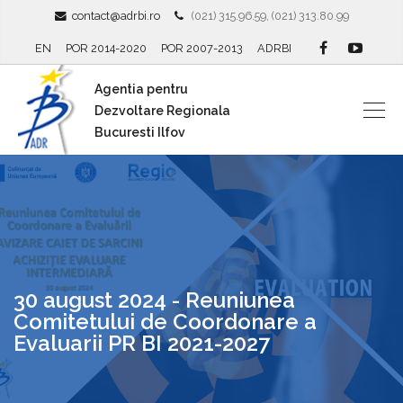
contact@adrbi.ro
(021) 315.96.59, (021) 313.80.99
EN
POR 2014-2020
POR 2007-2013
ADRBI
Agentia pentru
Dezvoltare Regionala
Bucuresti Ilfov
30 august 2024 - Reuniunea
Comitetului de Coordonare a
Evaluarii PR BI 2021-2027