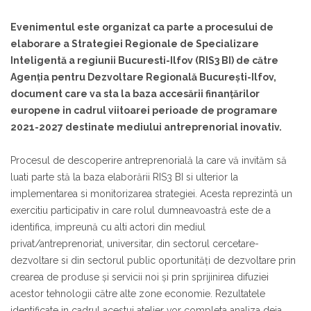
Evenimentul este organizat ca parte a procesului de
elaborare a Strategiei Regionale de Specializare
Inteligentă a regiunii Bucuresti-Ilfov (RIS3 BI) de către
Agenţia pentru Dezvoltare Regională Bucureşti-Ilfov,
document care va sta la baza accesării finanţărilor
europene in cadrul viitoarei perioade de programare
2021-2027 destinate mediului antreprenorial inovativ.
Procesul de descoperire antreprenorială la care vă invităm să
luati parte stă la baza elaborării RIS3 BI si ulterior la
implementarea si monitorizarea strategiei. Acesta reprezintă un
exercitiu participativ in care rolul dumneavoastră este de a
identifica, impreună cu alti actori din mediul
privat/antreprenoriat, universitar, din sectorul cercetare-
dezvoltare si din sectorul public oportunităţi de dezvoltare prin
crearea de produse și servicii noi şi prin sprijinirea difuziei
acestor tehnologii către alte zone economie. Rezultatele
identificate in cadrul acestui atelier vor completa analiza deja