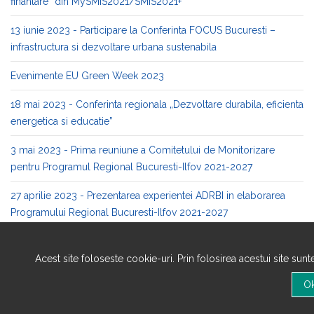
finantare” din MySMIS2021/SMIS2021+
13 iunie 2023 - Participare la Conferinta FOCUS Bucuresti –
infrastructura si dezvoltare urbana sustenabila
Evenimente EU Green Week 2023
18 mai 2023 - Conferinta regionala „Dezvoltare durabila, eficienta
energetica si educatie”
3 mai 2023 - Prima reuniune a Comitetului de Monitorizare
pentru Programul Regional Bucuresti-Ilfov 2021-2027
27 aprilie 2023 - Prezentarea experientei ADRBI in elaborarea
Programului Regional Bucuresti-Ilfov 2021-2027
6 aprilie 2023 - Atelierul de lucru „Infrastructuri verzi, abordarea
landscape level approach si utilizarea solutiilor bazate in
Acest site foloseste cookie-uri. Prin folosirea acestui site sun
principal pe natura”
31 martie 2023 - Workshop-ul "Spre o mai buna planificare