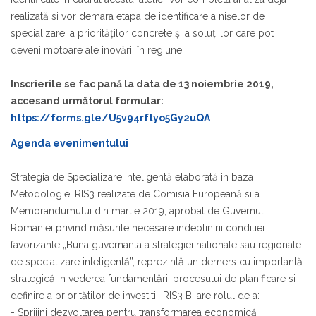
realizată si vor demara etapa de identificare a nişelor de
specializare, a priorităţilor concrete şi a soluţiilor care pot
deveni motoare ale inovării în regiune.
Inscrierile se fac pană la data de 13 noiembrie 2019,
accesand următorul formular:
https://forms.gle/U5v94rftyo5Gy2uQA
Agenda evenimentului
Strategia de Specializare Inteligentă elaborată in baza
Metodologiei RIS3 realizate de Comisia Europeană si a
Memorandumului din martie 2019, aprobat de Guvernul
Romaniei privind măsurile necesare indeplinirii conditiei
favorizante „Buna guvernanta a strategiei nationale sau regionale
de specializare inteligentă”, reprezintă un demers cu importantă
strategică in vederea fundamentării procesului de planificare si
definire a prioritătilor de investitii. RIS3 BI are rolul de a:
- Sprijini dezvoltarea pentru transformarea economică