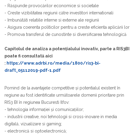
- Răspunde provocărilor economice si societale
- Creste vizibilitatea regiunii către investitori internationali
- Imbunătăti relatiile interne si externe ale regiunii
- Asigura coerenta politicilor pentru a creste eficienta aplicării lor
- Promova transferul de cunostinte si diversificarea tehnologică
Capitolul de analiza a potenţialului inovativ, parte a RIS3BI
poate fi consultată aici
:
https://www.adrbi.ro/media/1800/ris3-bi-
draft_05112019-pdf-1.pdf
Pornind de la avantajele competitive şi potentialul existent în
regiune au fost identificate următoarele domenii prioritare prin
RIS3 BI în regiunea Bucuresti Ilfov:
- tehnologia informaţiei şi comunicaţiilor;
- industrii creative, noi tehnologii si cross-inovare in media
digitală, vizualizare si gaming;
- electronică si optoelectronică;