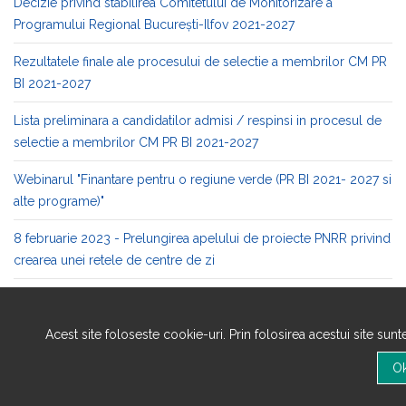
Decizie privind stabilirea Comitetului de Monitorizare a
Programului Regional București-Ilfov 2021-2027
Rezultatele finale ale procesului de selectie a membrilor CM PR
BI 2021-2027
Lista preliminara a candidatilor admisi / respinsi in procesul de
selectie a membrilor CM PR BI 2021-2027
Webinarul "Finantare pentru o regiune verde (PR BI 2021- 2027 si
alte programe)"
8 februarie 2023 - Prelungirea apelului de proiecte PNRR privind
crearea unei retele de centre de zi
31 ianuarie 2023 - Conferinta de lansare a Programului Regional
Bucuresti-Ilfov 2021-2027
Acest site foloseste cookie-uri. Prin folosirea acestui site sun
27 ianuarie 2023 - Anunt referitor la procesul de constituire al
CM PR BI 2021-2027