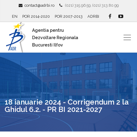
contact@adrbi.ro
(021) 315.96.59, (021) 313.80.99
EN
POR 2014-2020
POR 2007-2013
ADRBI
Agentia pentru
Dezvoltare Regionala
Bucuresti Ilfov
18 ianuarie 2024 - Corrigendum 2 la
Ghidul 6.2. - PR BI 2021-2027