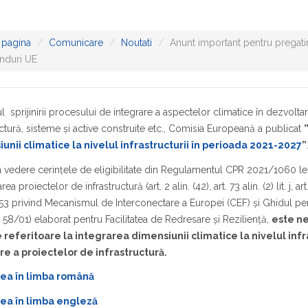
 pagina
Comunicare
Noutati
Anunt important pentru pregatir
onduri UE
l sprijinirii procesului de integrare a aspectelor climatice în dezvoltar
uctură, sisteme și active construite etc., Comisia Europeană a publicat
unii climatice la nivelul infrastructurii în perioada 2021-2027
”
 vedere cerinţele de eligibilitate din Regulamentul CPR 2021/1060 le
ea proiectelor de infrastructură (art. 2 alin. (42), art. 73 alin. (2) lit. j
3 privind Mecanismul de Interconectare a Europei (CEF) și Ghidul pent
58/01) elaborat pentru Facilitatea de Redresare şi Rezilienţă,
este ne
 referitoare la integrarea dimensiunii climatice la nivelul inf
re a proiectelor de infrastructură.
ea în limba română
ea în limba engleză