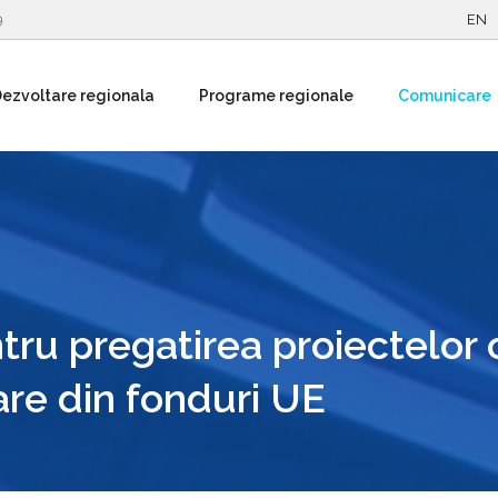
9
EN
ezvoltare regionala
Programe regionale
Comunicare
ru pregatirea proiectelor 
are din fonduri UE