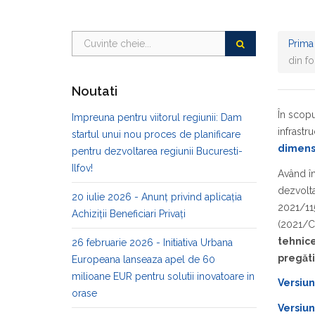
Prima
din f
Noutati
În scopu
Impreuna pentru viitorul regiunii: Dam
infrastr
startul unui nou proces de planificare
dimensi
pentru dezvoltarea regiunii Bucuresti-
Ilfov!
Având în
dezvoltar
20 iulie 2026 - Anunț privind aplicația
2021/115
Achiziții Beneficiari Privați
(2021/C 
tehnice
26 februarie 2026 - Initiativa Urbana
pregăti
Europeana lanseaza apel de 60
milioane EUR pentru solutii inovatoare in
Versiun
orase
Versiun