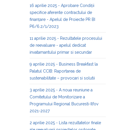
16 aprilie 2025 - Aprobare Condiții
specifice aferente contractului de
finanțare - Apelul de Proiecte PR BI
P6/6.2/1/2023
11 aprilie 2025 - Rezultatele procesului
de reevaluare - apelul dedicat
invatamantului primar si secundar
9 aprilie 2025 - Business Breakfast la
Palatul CCIB: Raportarea de
sustenabilitate – provocari si solutii
3 aprilie 2025 - A noua reuniune a
Comitetului de Monitorizare a
Programului Regional Bucuresti-Ilfov
2021-2027
2 aprilie 2025 - Lista rezultatelor finale
ale reevaluarii proiectelor ordonate