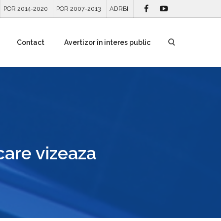
POR 2014-2020
POR 2007-2013
ADRBI
Contact
Avertizor în interes public
care vizeaza