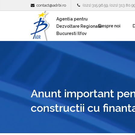
contact@adrbi.ro
(021) 315.96.59, (021) 313.80.9
Agentia pentru
Despre noi
D
Dezvoltare Regionala
Bucuresti Ilfov
Anunt important pent
constructii cu finant