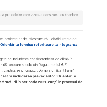
ea proiectelor care vizeaza constructii cu finantare
ea proiectelor de infrastructură - clădiri, reţele de
”
Orientările tehnice referitoare la integrarea
.
gate de includerea considerentelor de climă în
, art. 118), precum și cele din Regulamentul (UE)
ru aplicarea pricipiului „Do no significant harm”
cesara includerea prevederilor “Orientările
rastructurii în perioada 2021-2027
”
în procesul de