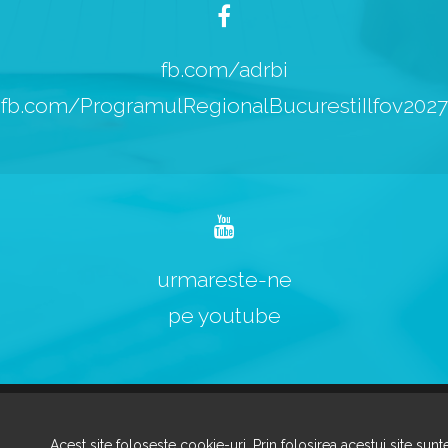
fb.com/adrbi
fb.com/ProgramulRegionalBucurestiIlfov2027
urmareste-ne
pe youtube
Copyright © 2024 TOATE DREPTURILE REZERVATE ADRBI
Acest site foloseste cookie-uri. Prin folosirea acestui site sun