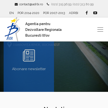
contact@adrbi.ro
(021) 315.96.59, (021) 313.80.99
EN
POR 2014-2020
POR 2007-2013
ADRBI
Agentia pentru
Dezvoltare Regionala
Bucuresti Ilfov
Abonare newsletter