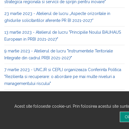
strategica regionala si servicii de sprijin pentru inovare"
23 martie 2023 - Atelierul de lucru „Aspecte orizontale in
ghidurile solicitantilor aferente PR BI 2021-2027”
13 martie 2023 - Atelierul de lucru "Principiile Noului BAUHAUS
European in PRBI 2021-2027"
9 martie 2023 - Atelierul de lucru "Instrumentele Teritoriale
Integrate din cadrul PRBI 2021-2027"
7 martie 2023 - UNCJR si CEPLI organizeaza Conferinta Politica
"Rezilienta si recuperare: o abordare pe mai multe niveluri a
managementului riscului"
Calendar orientativ lansare apeluri de proiecte pentru Programul
Regional Bucuresti-Ilfov 2021-2027
Acest site foloseste cookie-uri. Prin folosirea acestui site sun
Decizie privind stabilirea Comitetului de Monitorizare a
Programului Regional București-Ilfov 2021-2027