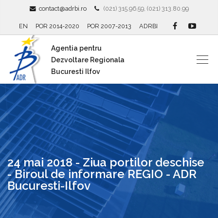
contact@adrbi.ro
(021) 315.96.59, (021) 313.80.99
EN
POR 2014-2020
POR 2007-2013
ADRBI
Agentia pentru
Dezvoltare Regionala
Bucuresti Ilfov
24 mai 2018 - Ziua portilor deschise
- Biroul de informare REGIO - ADR
Bucuresti-Ilfov