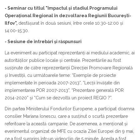
- Seminar cu titlul "Impactul și stadiul Programului
Operațional Regional în dezvoltarea Regiunii București-
Ilfov",
desfășurat în două sesiuni, între orele 10:30-12:00 şi
14:00-15:30.
- Sesiune de întrebări și răspunsuri
La eveniment au participat reprezentanți ai mediului academic, ai
autorităților publice locale și centrale. Prezentările au fost
susținute de către reprezentanții Direcției Promovare Regională
și Investiții, cu următoarele teme: “Exemple de proiecte
implementate în perioada 2007-2013”, “Lecţii învățate din
implementarea POR 2007-2013”, “Prezentare generală POR
2014-2020” și “Cum se dezvoltă un proiect REGIO ?”.
Din partea Ministerului Fondurilor Europene, a participat doamna
consilier Mariana Ionescu, care a susținut o scurtă prezentare
referitoare la această campanie. De asemenea, a menționat și
evenimentul organizat de MFE cu ocazia Zilei Europei din 9 mai,
ce a fost surprins într-un videoclip de 5 minute. Acesta a fost