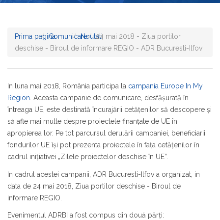
Prima pagina
Comunicare
Noutati
24 mai 2018 - Ziua portilor
deschise - Biroul de informare REGIO - ADR Bucuresti-Ilfov
In luna mai 2018, România participa la
campania Europe In My
Region
. Aceasta campanie de comunicare, desfășurată în
întreaga UE, este destinată încurajării cetățenilor să descopere și
să afle mai multe despre proiectele finanțate de UE în
apropierea lor. Pe tot parcursul derulării campaniei, beneficiarii
fondurilor UE își pot prezenta proiectele în fața cetățenilor în
cadrul inițiativei „Zilele proiectelor deschise în UE”.
In cadrul acestei campanii, ADR Bucuresti-Ilfov a organizat, in
data de 24 mai 2018, Ziua portilor deschise - Biroul de
informare REGIO.
Evenimentul ADRBI a fost compus din două părți: