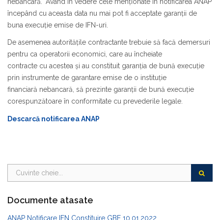
nebancară." Având în vedere cele menționate in notificarea ANAP
începând cu aceasta data nu mai pot fi acceptate garanții de
buna execuție emise de IFN-uri.
De asemenea autoritățile contractante trebuie să facă demersuri
pentru ca operatorii economici, care au încheiate
contracte cu acestea și au constituit garanția de bună execuție
prin instrumente de garantare emise de o instituție
financiară nebancară, să prezinte garanții de bună execuție
corespunzătoare în conformitate cu prevederile legale.
Descarcă notificarea ANAP
Documente atasate
ANAP Notificare IFN Constituire GBE 10.01.2022