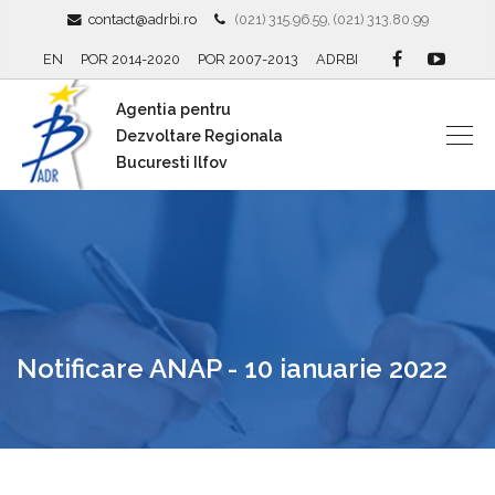
contact@adrbi.ro
(021) 315.96.59, (021) 313.80.99
EN
POR 2014-2020
POR 2007-2013
ADRBI
Agentia pentru
Dezvoltare Regionala
Bucuresti Ilfov
Notificare ANAP - 10 ianuarie 2022