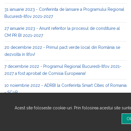
31 ianuarie 2023 - Conferinta de lansare a Programului Regional
Bucuresti-Ilfov 2021-2027
27 ianuarie 2023 - Anunt referitor la procesul de constituire al
CM PR BI 2021-2027
20 decembrie 2022 - Primul pact verde local din România se
dezvolta in Ilfov!
7 decembrie 2022 - Programul Regional Bucuresti-Ilfov 2021-
2027 a fost aprobat de Comisia Europeana!
10 noiembrie 2022 - ADRBI la Conferinta Smart Cities of Romania
- SCoR
7 noiembrie 2022 - ADRBI la Masa rotunda BCR - Investitii verzi
Acest site foloseste cookie-uri. Prin folosirea acestui site sun
pentru mediul IMM
Chestionar - Capacitatea actorilor din comunitatea locala de a
sustine procesul de dezvoltare locala a ecosistemului CDI