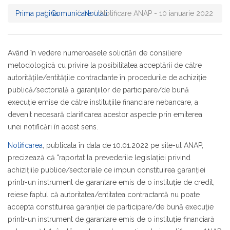
Prima pagina
Comunicare
Noutati
Notificare ANAP - 10 ianuarie 2022
Având în vedere numeroasele solicitări de consiliere
metodologică cu privire la posibilitatea acceptării de către
autoritățile/entitățile contractante în procedurile de achiziție
publică/sectorială a garanțiilor de participare/de bună
execuție emise de către instituțiile financiare nebancare, a
devenit necesară clarificarea acestor aspecte prin emiterea
unei notificări în acest sens.
Notificarea
, publicata în data de 10.01.2022 pe site-ul ANAP,
precizează că "raportat la prevederile legislației privind
achizițiile publice/sectoriale ce impun constituirea garanției
printr-un instrument de garantare emis de o instituţie de credit,
reiese faptul că autoritatea/entitatea contractantă nu poate
accepta constituirea garanției de participare/de bună execuție
printr-un instrument de garantare emis de o instituție financiară