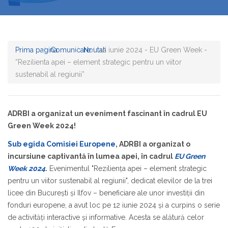
Prima pagina
Comunicare
Noutati
12 iunie 2024 - EU Green Week -
”Rezilienta apei – element strategic pentru un viitor
sustenabil al regiunii”
ADRBI a organizat un eveniment fascinant în cadrul EU
Green Week 2024!
Sub egida Comisiei Europene
, ADRBI a organizat o
incursiune captivantă în lumea apei, în cadrul
EU Green
Week 2024
.
Evenimentul "Rezilienţa apei – element strategic
pentru un viitor sustenabil al regiunii", dedicat elevilor de la trei
licee din București și Ilfov – beneficiare ale unor investiții din
fonduri europene, a avut loc pe 12 iunie 2024 și a curpins o serie
de activități interactive și informative. Acesta se alătură celor