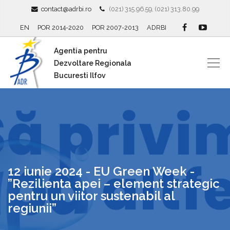
contact@adrbi.ro
(021) 315.96.59, (021) 313.80.99
EN
POR 2014-2020
POR 2007-2013
ADRBI
Agentia pentru
Dezvoltare Regionala
Bucuresti Ilfov
12 iunie 2024 - EU Green Week -
”Rezilienta apei – element strategic
pentru un viitor sustenabil al
regiunii”