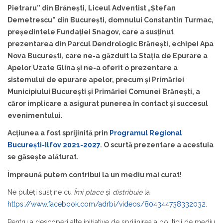
Pietraru” din Brănești, Liceul Adventist „Ștefan
Demetrescu” din Bucureşti, domnului Constantin Turmac,
preşedintele Fundaţiei Snagov, care a susţinut
prezentarea din Parcul Dendrologic Brăneşti, echipei Apa
Nova Bucureşti, care ne-a găzduit la Staţia de Epurare a
Apelor Uzate Glina şi ne-a oferit o prezentare a
sistemului de epurare apelor, precum şi Primăriei
Municipiului Bucureşti şi Primăriei Comunei Brăneşti, a
căror implicare a asigurat punerea în contact şi succesul
evenimentului.
Acţiunea a fost sprijinită prin
Programul Regional
Bucureşti-Ilfov 2021-2027
. O scurtă prezentare a acestuia
se găseşte alăturat.
Împreună putem contribui la un mediu mai curat!
Ne puteţi susţine cu
Îmi place
şi
distribuie
la
https://www.facebook.com/adrbi/videos/804344738332032
.
Pentru a descoperi alte iniţiative de sprijinirea a politicii de mediu