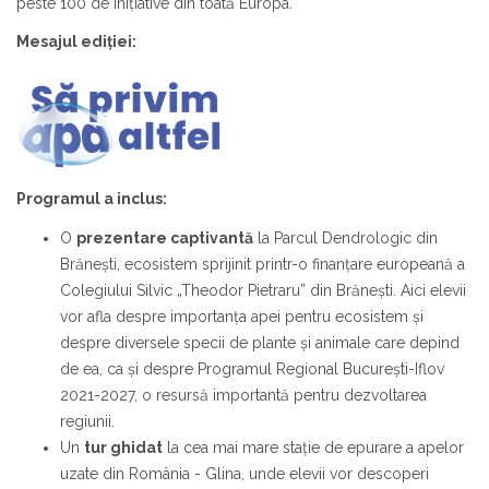
peste 100 de iniţiative din toată Europa.
Mesajul ediţiei:
Programul a inclus:
O
prezentare captivantă
la Parcul Dendrologic din
Brănești, ecosistem sprijinit printr-o finanțare europeană a
Colegiului Silvic „Theodor Pietraru” din Brănești. Aici elevii
vor afla despre importanța apei pentru ecosistem și
despre diversele specii de plante și animale care depind
de ea, ca şi despre Programul Regional Bucureşti-Iflov
2021-2027, o resursă importantă pentru dezvoltarea
regiunii.
Un
tur ghidat
la cea mai mare stație de epurare a apelor
uzate din România - Glina, unde elevii vor descoperi