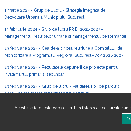
1 martie 2024 - Grup de Lucru - Strategia Integrata de
Dezvoltare Urbana a Municipiului Bucuresti
14 februarie 2024 - Grup de lucru PR BI 2021-2027 -
Managementul resurselor umane si managementul performantei
29 februarie 2024 - Cea de-a cincea reuniune a Comitetului de
Monitorizare a Programului Regional Bucuresti-Ilfov 2021-2027
23 februarie 2024 - Rezultatele depunerii de proiecte pentru
invatamantul primar si secundar
23 februarie 2024 - Grup de lucru - Validarea Foii de parcurs
pentru consolidarea capacitatii administrative
20 si 23 februarie 2024 - Grupuri de lucru PR BI 2021-2027 -
Acest site foloseste cookie-uri. Prin folosirea acestui site sun
Planificarea strategica, coordonare si implementare & validarea
Foii de parcurs