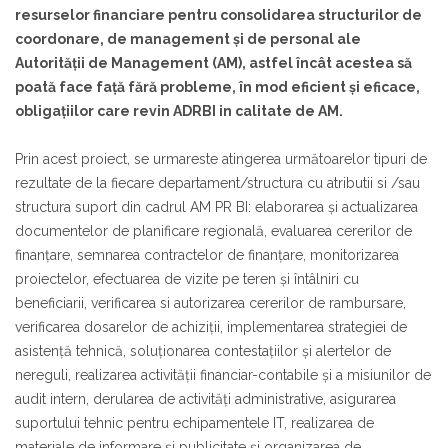
resurselor financiare pentru consolidarea structurilor de
coordonare, de management și de personal ale
Autorității de Management (AM), astfel încât acestea să
poată face față fără probleme, în mod eficient și eficace,
obligațiilor care revin ADRBI in calitate de AM.
Prin acest proiect, se urmareste atingerea următoarelor tipuri de
rezultate de la fiecare departament/structura cu atributii si /sau
structura suport din cadrul AM PR BI: elaborarea și actualizarea
documentelor de planificare regională, evaluarea cererilor de
finanțare, semnarea contractelor de finanțare, monitorizarea
proiectelor, efectuarea de vizite pe teren și întâlniri cu
beneficiarii, verificarea si autorizarea cererilor de rambursare,
verificarea dosarelor de achiziții, implementarea strategiei de
asistență tehnică, soluționarea contestațiilor și alertelor de
nereguli, realizarea activității financiar-contabile și a misiunilor de
audit intern, derularea de activități administrative, asigurarea
suportului tehnic pentru echipamentele IT, realizarea de
materiale de informare și publicitate și organizarea de