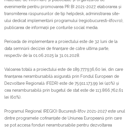
evenimente pentru promovarea PR BI 2021-2027, elaborarea și
transmiterea răspunsurilor de tip helpdesk, administrarea site-
ului dedicat implementării programului (regiobucuresti-ilfov.ro),
publicarea de informații pe conturile social media.
Perioada de implementare a proiectului este de 32 luni de la
data semnării deciziei de finanțare de către ultima parte,
respectiv de la 01.06.2025 la 31.01.2028.
Valoarea totală a proiectului este de 189.777.936,60 lei, din care
finanțarea nerambursabilă asigurată prin Fondul European de
Dezvoltare Regională (FEDR) este de 75.911.173,99 lei (40%) și
cea nerambursabilă prin bugetul de stat este de 113.866.762,61
lei (60%).
Programul Regional (REGIO) București-Ilfov 2021-2027 este unul
dintre programele cofinanțate de Uniunea Europeană prin care
se pot accesa fonduri nerambursabile pentru dezvoltarea