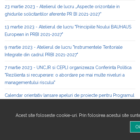
23 martie 2023 - Atelierul de lucru „Aspecte orizontale in
ghidurile solicitantilor aferente PR BI 2021-2027”
13 martie 2023 - Atelierul de lucru "Principiile Noului BAUHAUS
European in PRBI 2021-2027"
9 martie 2023 - Atelierul de lucru "Instrumentele Teritoriale
Integrate din cadrul PRBI 2021-2027"
7 martie 2023 - UNCJR si CEPLI organizeaza Conferinta Politica
"Rezilienta si recuperare: o abordare pe mai multe niveluri a
managementului riscului"
Calendar orientativ lansare apeluri de proiecte pentru Programul
Regional Bucuresti-Ilfov 2021-2027
Acest site foloseste cookie-uri. Prin folosirea acestui site sun
Decizie privind stabilirea Comitetului de Monitorizare a
Programului Regional București-Ilfov 2021-2027
Rezultatele finale ale procesului de selectie a membrilor CM PR