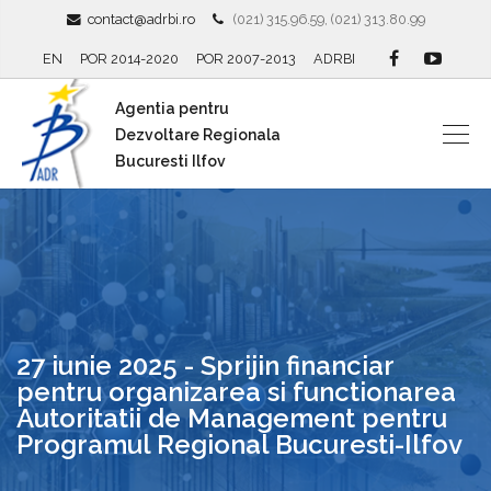
contact@adrbi.ro
(021) 315.96.59, (021) 313.80.99
EN
POR 2014-2020
POR 2007-2013
ADRBI
Agentia pentru
Dezvoltare Regionala
Bucuresti Ilfov
27 iunie 2025 - Sprijin financiar
pentru organizarea si functionarea
Autoritatii de Management pentru
Programul Regional Bucuresti-Ilfov