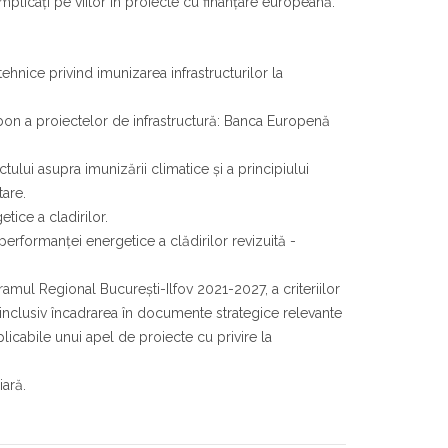
implicați pe viitor în proiecte cu finanțare europeană.
ehnice privind imunizarea infrastructurilor la
on a proiectelor de infrastructură: Banca Europenă
ului asupra imunizării climatice și a principiului
are.
tice a cladirilor.
erformanţei energetice a clădirilor revizuită -
ramul Regional București-Ilfov 2021-2027, a criteriilor
or, inclusiv încadrarea în documente strategice relevante
aplicabile unui apel de proiecte cu privire la
iară.