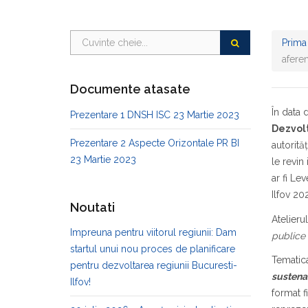
Prima
afere
Documente atasate
În data 
Prezentare 1 DNSH ISC 23 Martie 2023
Dezvol
Prezentare 2 Aspecte Orizontale PR BI
autorită
23 Martie 2023
le revin
ar fi Le
Ilfov 20
Noutati
Atelierul
Impreuna pentru viitorul regiunii: Dam
publice 
startul unui nou proces de planificare
Tematica
pentru dezvoltarea regiunii Bucuresti-
sustenab
Ilfov!
format f