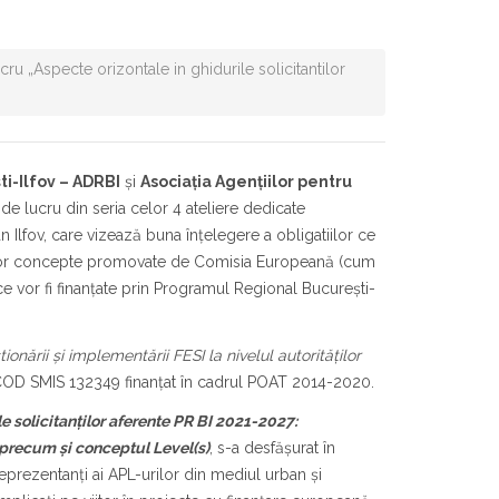
cru „Aspecte orizontale in ghidurile solicitantilor
i-Ilfov – ADRBI
și
Asociația Agențiilor pentru
r de lucru din seria celor 4 ateliere dedicate
an Ilfov, care vizează buna înțelegere a obligatiilor ce
noilor concepte promovate de Comisia Europeană (cum
 ce vor fi finanțate prin Programul Regional București-
ionării și implementării FESI la nivelul autorităților
 COD SMIS 132349 finanțat în cadrul POAT 2014-2020.
e solicitanților aferente PR BI 2021-2027:
 precum și conceptul Level(s)
, s-a desfășurat în
 reprezentanți ai APL-urilor din mediul urban și