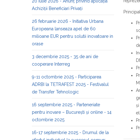
reprezen
20 iulie 2026 - Anunț privind aplicația
Achiziții Beneficiari Privați
Principa
26 februarie 2026 - Initiativa Urbana
Pr
Europeana lanseaza apel de 60
sc
milioane EUR pentru solutii inovatoare in
Pr
orase
de
In
3 decembrie 2025 - 35 de ani de
DN
cooperare Interreg
Pr
Pr
9-11 octombrie 2025 - Participarea
M
ADRBI la TETRAFEST 2025 - Festivalul
An
de Transfer Tehnologic
ge
16 septembrie 2025 - Parteneriate
și
pentru inovare – București și online - 14
el
octombrie 2025
Pr
Pr
16-17 septembrie 2025 - Drumul de la