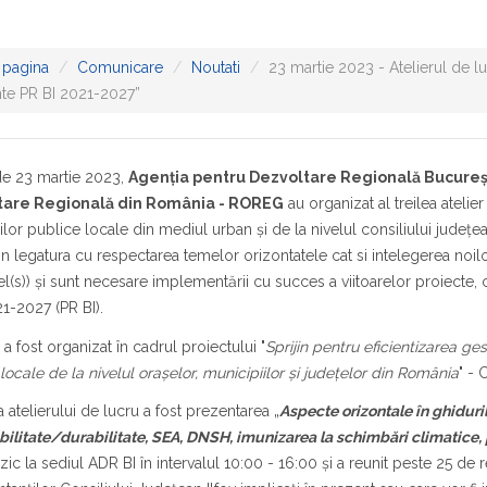
 pagina
Comunicare
Noutati
23 martie 2023 - Atelierul de lu
nte PR BI 2021-2027”
de 23 martie 2023,
Agenția pentru Dezvoltare Regională Bucureșt
tare Regională din România - ROREG
au organizat al treilea atelie
ților publice locale din mediul urban și de la nivelul consiliului județe
 in legatura cu respectarea temelor orizontatele cat si intelegerea 
vel(s)) și sunt necesare implementării cu succes a viitoarelor proiecte,
21-2027 (PR BI).
 a fost organizat în cadrul proiectului "
Sprijin pentru eficientizarea gest
locale de la nivelul orașelor, municipiilor și județelor din România
" -
 atelierului de lucru a fost prezentarea „
Aspecte orizontale în ghiduril
ilitate/durabilitate, SEA, DNSH, imunizarea la schimbări climatice,
izic la sediul ADR BI în intervalul 10:00 - 16:00 și a reunit peste 25 de