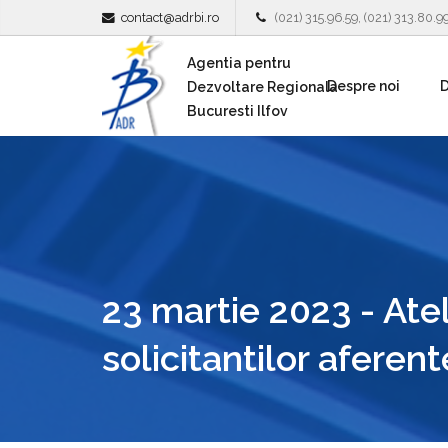
contact@adrbi.ro
(021) 315.96.59, (021) 313.80.9
Agentia pentru
Despre noi
D
Dezvoltare Regionala
Bucuresti Ilfov
23 martie 2023 - Atel
solicitantilor aferen