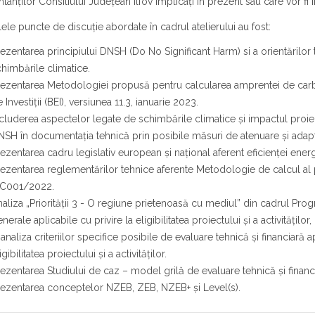
tanților Consiliului Județean Ilfov implicați în prezent sau care vor fi 
lele puncte de discuție abordate în cadrul atelierului au fost:
ezentarea principiului DNSH (Do No Significant Harm) si a orientărilor t
himbările climatice.
ezentarea Metodologiei propusă pentru calcularea amprentei de carb
 Investiții (BEI), versiunea 11.3, ianuarie 2023.
cluderea aspectelor legate de schimbările climatice și impactul proiect
SH în documentația tehnică prin posibile măsuri de atenuare și adapt
ezentarea cadru legislativ european și național aferent eficienței energe
ezentarea reglementărilor tehnice aferente Metodologie de calcul al p
C001/2022.
aliza „Priorității 3 - O regiune prietenoasă cu mediul” din cadrul Prog
nerale aplicabile cu privire la eligibilitatea proiectului și a activitățil
 analiza criteriilor specifice posibile de evaluare tehnică și financiară 
igibilitatea proiectului și a activităților.
ezentarea Studiului de caz – model grilă de evaluare tehnică şi financ
ezentarea conceptelor NZEB, ZEB, NZEB+ și Level(s).