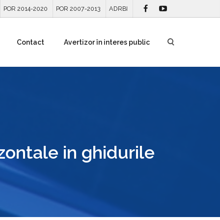
POR 2014-2020
POR 2007-2013
ADRBI
Contact
Avertizor în interes public
zontale in ghidurile