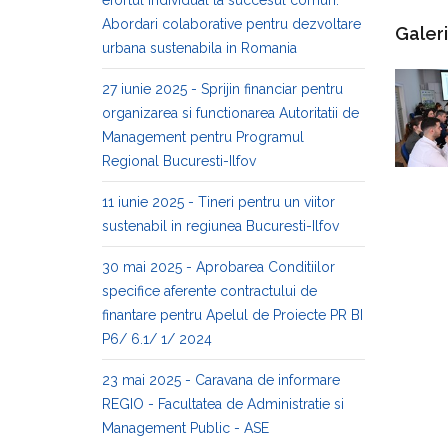
efortul individual la succesul comun:
Abordari colaborative pentru dezvoltare
Galer
urbana sustenabila in Romania
27 iunie 2025 - Sprijin financiar pentru
organizarea si functionarea Autoritatii de
Management pentru Programul
Regional Bucuresti-Ilfov
11 iunie 2025 - Tineri pentru un viitor
sustenabil in regiunea Bucuresti-Ilfov
30 mai 2025 - Aprobarea Conditiilor
specifice aferente contractului de
finantare pentru Apelul de Proiecte PR BI
P6/ 6.1/ 1/ 2024
23 mai 2025 - Caravana de informare
REGIO - Facultatea de Administratie si
Management Public - ASE