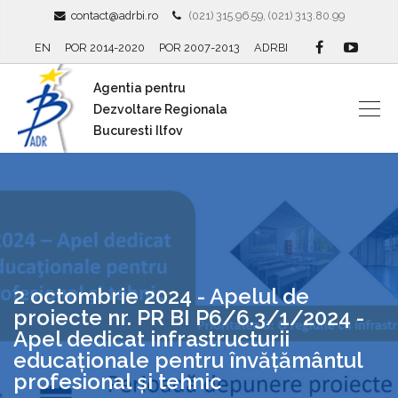
contact@adrbi.ro
(021) 315.96.59, (021) 313.80.99
EN
POR 2014-2020
POR 2007-2013
ADRBI
Agentia pentru
Dezvoltare Regionala
Bucuresti Ilfov
2 octombrie 2024 - Apelul de
proiecte nr. PR BI P6/6.3/1/2024 -
Apel dedicat infrastructurii
educaționale pentru învățământul
profesional și tehnic