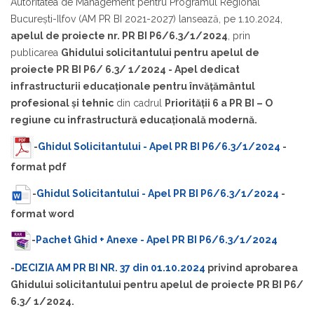
Autoritatea de Management pentru Programul Regional
București-Ilfov (AM PR BI 2021-2027) lansează, pe 1.10.2024,
apelul de proiecte nr. PR BI P6/6.3/1/2024
, prin
publicarea
Ghidului solicitantului pentru apelul de
proiecte PR BI P6/ 6.3/ 1/2024 - Apel dedicat
infrastructurii educaționale pentru învățământul
profesional
și tehnic
din cadrul
Priorității 6 a PR BI – O
regiune cu infrastructură educațională modernă.
-
Ghidul Solicitantului - Apel PR BI P6/6.3/1/2024
-
format pdf
-
Ghidul Solicitantului - Apel PR BI P6/6.3/1/2024
-
format word
-
Pachet Ghid + Anexe - Apel PR BI P6/6.3/1/2024
-
DECIZIA AM PR BI NR. 37 din 01.10.2024
privind aprobarea
Ghidului solicitantului pentru apelul de proiecte PR BI P6/
6.3/ 1/2024.