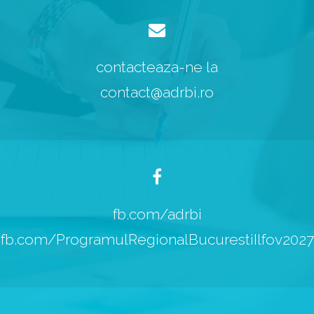
contacteaza-ne la
contact@adrbi.ro
fb.com/adrbi
fb.com/ProgramulRegionalBucurestiIlfov2027