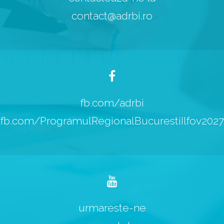
contact@adrbi.ro
fb.com/adrbi
fb.com/ProgramulRegionalBucurestiIlfov2027
urmareste-ne