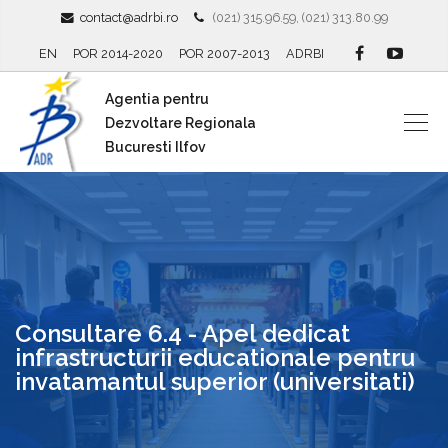
contact@adrbi.ro
(021) 315.96.59, (021) 313.80.99
EN
POR 2014-2020
POR 2007-2013
ADRBI
Agentia pentru
Dezvoltare Regionala
Bucuresti Ilfov
Consultare 6.4 - Apel dedicat
infrastructurii educationale pentru
invatamantul superior (universitati)