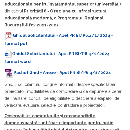
educaționale pentru învățământul superior (universități)
din cadrul
Priorității 6 - O regiune cu infrastructură
educațională modernă, a Programului Regional
București-Ilfov 2021-2027.
Ghidul Solicitantului - Apel PR BI/P6.4/1/2024 -
format pdf
Ghidul Solicitantului - Apel PR BI/P6.4/1/2024 -
format word
Pachet Ghid + Anexe - Apel PR BI/P6.4/1/2024
Ghidul solicitantului conţine informaţii despre specificitatea
proiectelor, modalitatea de completare şi de depunere a cererii
de finanţare, condiţii de eligibilitate, o descriere a etapelor de
verificare, evaluare, selecţie, contractare a proiectelor.
Observațiile, comentariile și recomandările
dumneavoastră sunt foarte importante pentru noi în
vederea îmbunatățirii ghidului și pentru a ne asigura că