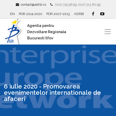
contact@adrbi.ro
(021) 315.96.59, (021) 313.80.99
EN
POR 2014-2020
POR 2007-2013
ADRBI
Agentia pentru
Dezvoltare Regionala
Bucuresti Ilfov
6 iulie 2020 - Promovarea
evenimentelor internationale de
afaceri