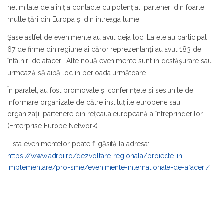
nelimitate de a iniţia contacte cu potenţiali parteneri din foarte
multe ţări din Europa şi din întreaga lume.
Şase astfel de evenimente au avut deja loc. La ele au participat
67 de firme din regiune ai căror reprezentanţi au avut 183 de
întâlniri de afaceri. Alte nouă evenimente sunt în desfăşurare sau
urmează să aibă loc în perioada următoare.
În paralel, au fost promovate şi conferinţele şi sesiunile de
informare organizate de către instituţiile europene sau
organizaţii partenere din reţeaua europeană a întreprinderilor
(Enterprise Europe Network).
Lista evenimentelor poate fi găsită la adresa:
https://www.adrbi.ro/dezvoltare-regionala/proiecte-in-
implementare/pro-sme/evenimente-internationale-de-afaceri/