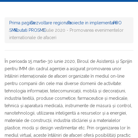
Prima pagina
Dezvoltare regionala
Proiecte in implementare
PRO
SME
Noutati PROSME
6 iulie 2020 - Promovarea evenimentelor
internationale de afaceri
În perioada 15 martie-30 iunie 2020, Biroul de Asistenţă şi Sprijin
pentru IMM din cadrul agenţiei a asigurat promovarea unor
întâlniri internaţionale de afaceri organizate în mediul on-line
pentru companii din cele mai diverse domenii de activitate:
tehnologia informaţiei, telecomunicaţii, mobilă şi decoraţiuni,
industria textilă, produse cosmetice, farmaceutice şi medicale,
tehnică şi aparatură medicală, instrumente de măsură şi control,
nanotehnologii, utilizarea inteligentă a resurselor şi a energiei,
materiale de construcţii, industria sticlăriei şi a materialelor
plastice, modă şi design vestimentar etc. Prin organizarea lor în
mediul virtual, aceste întâlniri de afaceri oferă posibilităţi practic