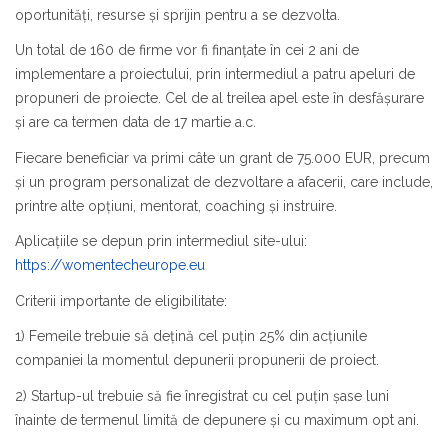
oportunități, resurse și sprijin pentru a se dezvolta.
Un total de 160 de firme vor fi finanțate în cei 2 ani de
implementare a proiectului, prin intermediul a patru apeluri de
propuneri de proiecte. Cel de al treilea apel este în desfășurare
și are ca termen data de 17 martie a.c.
Fiecare beneficiar va primi câte un grant de 75.000 EUR, precum
și un program personalizat de dezvoltare a afacerii, care include,
printre alte opțiuni, mentorat, coaching și instruire.
Aplicațiile se depun prin intermediul site-ului:
https://womentecheurope.eu
Criterii importante de eligibilitate:
1) Femeile trebuie să dețină cel puțin 25% din acțiunile
companiei la momentul depunerii propunerii de proiect.
2) Startup-ul trebuie să fie înregistrat cu cel puțin șase luni
înainte de termenul limită de depunere și cu maximum opt ani.