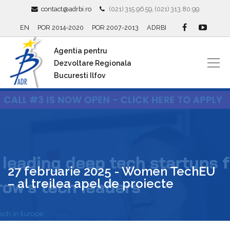
contact@adrbi.ro
(021) 315.96.59, (021) 313.80.99
EN
POR 2014-2020
POR 2007-2013
ADRBI
Agentia pentru
Dezvoltare Regionala
Bucuresti Ilfov
27 februarie 2025 - Women TechEU
– al treilea apel de proiecte