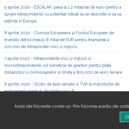
9 aprilie 2020 - ESCALAR: pana la 1.2 miliarde de euro pentru a
sprijini intreprinderile cu potential ridicat sa se dezvolte si sa se
extinda in Europa
8 aprilie 2020 - Comisia Europeană și Fondul European de
Investiții deblochează 8 miliarde EUR pentru finanțarea a
100.000 de întreprinderi mici și mijlocii
7 aprilie 2020 - Intreprinderile mici si mijlocii si
microintreprinderile vor beneficia de granturi pentru plata
dobanzilor si comisioanelor in limita a 800.000 de euro fiecare
6 aprilie 2020 - Scutiri de taxe vamale si TVA la importurile de
echipament medical din tarile non-UE
6 aprilie 2020 - 100 de miliarde EUR pentru mentinerea locurilor
Acest site foloseste cookie-uri. Prin folosirea acestui site sun
de munca si sprijinirea intreprinderilor, in contextul COVID–19
6 aprilie 2020 - Maratonul de lucru EUvsVirus - 24-26 aprilie
2020