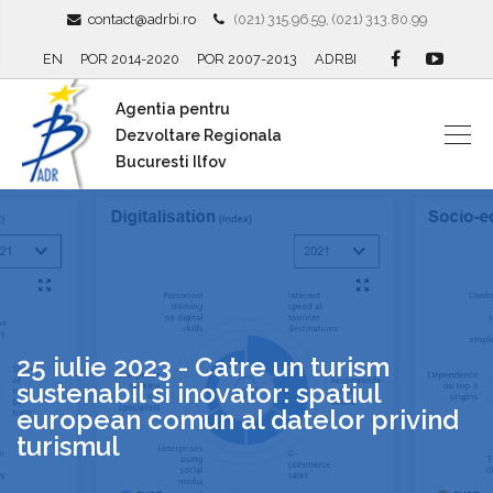
contact@adrbi.ro
(021) 315.96.59, (021) 313.80.99
EN
POR 2014-2020
POR 2007-2013
ADRBI
Agentia pentru
Dezvoltare Regionala
Bucuresti Ilfov
25 iulie 2023 - Catre un turism
sustenabil si inovator: spatiul
european comun al datelor privind
turismul