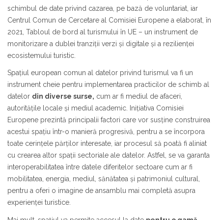
schimbul de date privind cazarea, pe bază de voluntariat, iar
Centrul Comun de Cercetare al Comisiei Europene a elaborat, în
2021, Tabloul de bord al turismului în UE – un instrument de
monitorizare a dublei tranziții verzi și digitale și a rezilienței
ecosistemului turistic.
Spațiul european comun al datelor privind turismul va fi un
instrument cheie pentru implementarea practicilor de schimb al
datelor
din diverse surse
,
cum ar fi mediul de afaceri,
autoritățile locale și mediul academic. Inițiativa Comisiei
Europene prezintă principalii factori care vor susține construirea
acestui spațiu într-o manieră progresivă, pentru a se încorpora
toate cerințele părților interesate, iar procesul să poată fi aliniat
cu crearea altor spații sectoriale ale datelor. Astfel, se va garanta
interoperabilitatea între datele diferitelor sectoare cum ar fi
mobilitatea, energia, mediul, sănătatea și patrimoniul cultural,
pentru a oferi o imagine de ansamblu mai completă asupra
experienței turistice.
Mai mult, spațiul va permite accesul la date
pentru o gamă