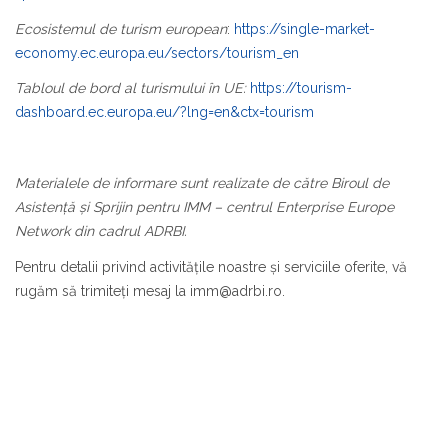
Ecosistemul de turism european
:
https://single-market-
economy.ec.europa.eu/sectors/tourism_en
Tabloul de bord al turismului în UE:
https://tourism-
dashboard.ec.europa.eu/?lng=en&ctx=tourism
Materialele de informare sunt realizate de către Biroul de
Asistență și Sprijin pentru IMM – centrul
Enterprise Europe
Network
din cadrul ADRBI.
Pentru detalii privind activitățile noastre și serviciile oferite, vă
rugăm să trimiteți mesaj la imm@adrbi.ro.