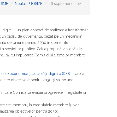
 SME
Noutati PROSME
16 septembrie 2021 -
digital – un plan concret de realizare a transformării
ituit un cadru de guvernanță, bazat pe un mecanism
ite de Uniune pentru 2030 în domeniile
r și a serviciilor publice. Calea propusă vizează, de
rgură, cu implicarea Comisiei și a statelor membre.
icele economiei și societății digitale (DESI)
, care va
 dintre obiectivele pentru 2030 și va include
l, în care Comisia va evalua progresele înregistrate și
care stat membru, în care statele membre își vor
realizarea obiectivelor pentru 2030;