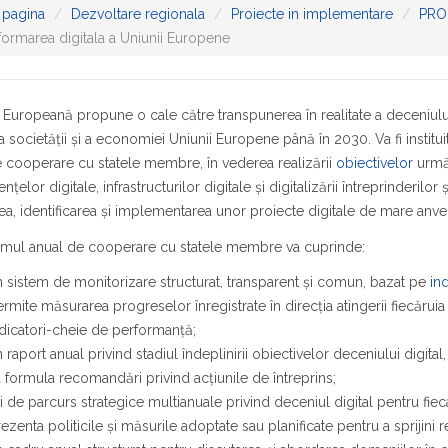
 pagina
Dezvoltare regionala
Proiecte in implementare
PRO
formarea digitala a Uniunii Europene
Europeană propune o cale către transpunerea în realitate a deceniului 
 a societății și a economiei Uniunii Europene până în 2030. Va fi inst
 cooperare cu statele membre, în vederea realizării
obiectivelor
urmăr
țelor digitale, infrastructurilor digitale și digitalizării întreprinderilo
, identificarea și implementarea unor proiecte digitale de mare anve
mul anual de cooperare cu statele membre va cuprinde:
 sistem de monitorizare structurat, transparent și comun, bazat pe
ind
rmite măsurarea progreselor înregistrate în direcția atingerii fiecăruia
dicatori-cheie de performanță;
 raport anual privind stadiul îndeplinirii obiectivelor deceniului digita
 formula recomandări privind acțiunile de întreprins;
i de parcurs strategice multianuale privind deceniul digital pentru fie
ezenta politicile și măsurile adoptate sau planificate pentru a sprijini 