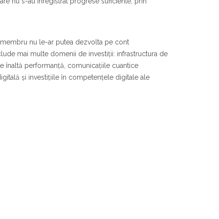
re nu s-au înregistrat progrese suficiente, prin
t membru nu le-ar putea dezvolta pe cont
nclude mai multe domenii de investiții: infrastructura de
 înaltă performanță, comunicațiile cuantice
itală și investițiile în competențele digitale ale