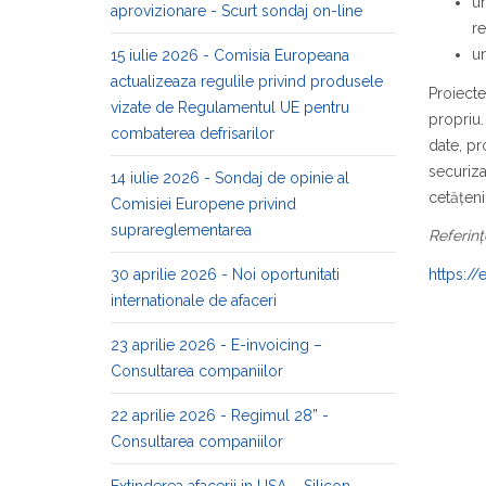
un
aprovizionare - Scurt sondaj on-line
r
un
15 iulie 2026 - Comisia Europeana
actualizeaza regulile privind produsele
Proiecte
vizate de Regulamentul UE pentru
propriu.
combaterea defrisarilor
date, pr
securiza
14 iulie 2026 - Sondaj de opinie al
cetățeni
Comisiei Europene privind
suprareglementarea
Referinț
30 aprilie 2026 - Noi oportunitati
https:/
internationale de afaceri
23 aprilie 2026 - E-invoicing –
Consultarea companiilor
22 aprilie 2026 - Regimul 28” -
Consultarea companiilor
Extinderea afacerii in USA – Silicon