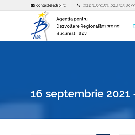
contact@adrbi.ro
(021) 315.96.59, (021) 313.80.9
Agentia pentru
Despre noi
D
Dezvoltare Regionala
Bucuresti Ilfov
16 septembrie 2021 -