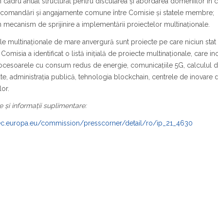
 cadru anual structurat pentru discutarea și abordarea domeniilor în ca
ecomandări și angajamente comune între Comisie și statele membre;
 mecanism de sprijinire a implementării proiectelor multinaționale.
le multinaționale de mare anvergură sunt proiecte pe care niciun sta
 Comisia a identificat o listă inițială de proiecte multinaționale, care i
ocesoarele cu consum redus de energie, comunicațiile 5G, calculul de
te, administrația publică, tehnologia blockchain, centrele de inovare dig
lor.
e și informații suplimentare:
/ec.europa.eu/commission/presscorner/detail/ro/ip_21_4630