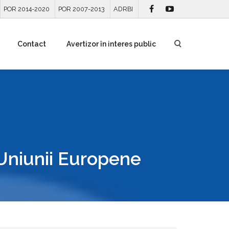
POR 2014-2020
POR 2007-2013
ADRBI
Contact
Avertizor în interes public
Uniunii Europene