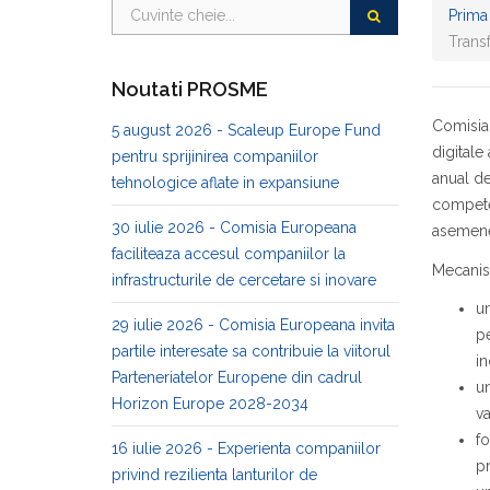
Prima
Trans
Noutati PROSME
Comisia 
5 august 2026 - Scaleup Europe Fund
digitale
pentru sprijinirea companiilor
anual de
tehnologice aflate in expansiune
competen
30 iulie 2026 - Comisia Europeana
asemenea
faciliteaza accesul companiilor la
Mecanis
infrastructurile de cercetare si inovare
un
29 iulie 2026 - Comisia Europeana invita
pe
partile interesate sa contribuie la viitorul
in
Parteneriatelor Europene din cadrul
un
Horizon Europe 2028-2034
va
fo
16 iulie 2026 - Experienta companiilor
pr
privind rezilienta lanturilor de