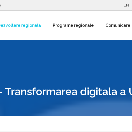
9
EN
ezvoltare regionala
Programe regionale
Comunicare
 Transformarea digitala a 