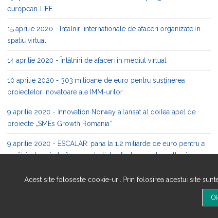
european LIFE
15 aprilie 2020 - Intalniri internationale de afaceri organizate in
spatiu virtual
14 aprilie 2020 - Întâlniri de afaceri în mediul virtual
10 aprilie 2020 - 303 milioane de euro pentru susținerea
proiectelor inovatoare ale IMM-urilor
9 aprilie 2020 - Innovation Norway a lansat al doilea apel de
proiecte „SMEs Growth Romania”
9 aprilie 2020 - ESCALAR: pana la 1.2 miliarde de euro pentru a
sprijini intreprinderile cu potential ridicat sa se dezvolte si sa se
extinda in Europa
Acest site foloseste cookie-uri. Prin folosirea acestui site sun
8 aprilie 2020 - Comisia Europeană și Fondul European de
Investiții deblochează 8 miliarde EUR pentru finanțarea a
100.000 de întreprinderi mici și mijlocii