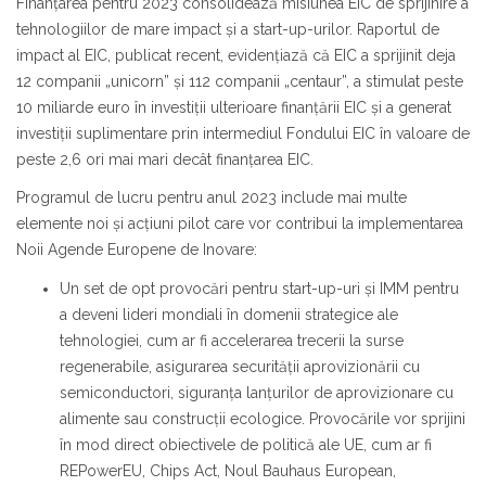
Finanțarea pentru 2023 consolidează misiunea EIC de sprijinire a
tehnologiilor de mare impact și a start-up-urilor. Raportul de
impact al EIC, publicat recent, evidențiază că EIC a sprijinit deja
12 companii „unicorn” și 112 companii „centaur”, a stimulat peste
10 miliarde euro în investiții ulterioare finanțării EIC și a generat
investiții suplimentare prin intermediul Fondului EIC în valoare de
peste 2,6 ori mai mari decât finanțarea EIC.
Programul de lucru pentru anul 2023 include mai multe
elemente noi și acțiuni pilot care vor contribui la implementarea
Noii Agende Europene de Inovare:
Un set de opt provocări pentru start-up-uri și IMM pentru
a deveni lideri mondiali în domenii strategice ale
tehnologiei, cum ar fi accelerarea trecerii la surse
regenerabile, asigurarea securității aprovizionării cu
semiconductori, siguranța lanțurilor de aprovizionare cu
alimente sau construcții ecologice. Provocările vor sprijini
în mod direct obiectivele de politică ale UE, cum ar fi
REPowerEU, Chips Act, Noul Bauhaus European,