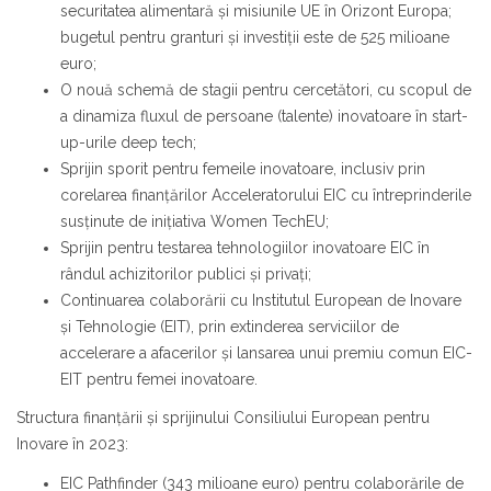
securitatea alimentară și misiunile UE în Orizont Europa;
bugetul pentru granturi și investiții este de 525 milioane
euro;
O nouă schemă de stagii pentru cercetători, cu scopul de
a dinamiza fluxul de persoane (talente) inovatoare în start-
up-urile deep tech;
Sprijin sporit pentru femeile inovatoare, inclusiv prin
corelarea finanțărilor Acceleratorului EIC cu întreprinderile
susținute de inițiativa Women TechEU;
Sprijin pentru testarea tehnologiilor inovatoare EIC în
rândul achizitorilor publici și privați;
Continuarea colaborării cu Institutul European de Inovare
și Tehnologie (EIT), prin extinderea serviciilor de
accelerare a afacerilor și lansarea unui premiu comun EIC-
EIT pentru femei inovatoare.
Structura finanțării și sprijinului Consiliului European pentru
Inovare în 2023:
EIC Pathfinder (343 milioane euro) pentru colaborările de