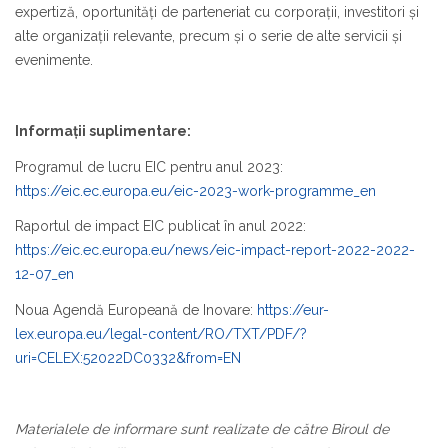
expertiză, oportunități de parteneriat cu corporații, investitori și
alte organizații relevante, precum și o serie de alte servicii și
evenimente.
Informații suplimentare:
Programul de lucru EIC pentru anul 2023:
https://eic.ec.europa.eu/eic-2023-work-programme_en
Raportul de impact EIC publicat în anul 2022:
https://eic.ec.europa.eu/news/eic-impact-report-2022-2022-
12-07_en
Noua Agendă Europeană de Inovare:
https://eur-
lex.europa.eu/legal-content/RO/TXT/PDF/?
uri=CELEX:52022DC0332&from=EN
Materialele de informare sunt realizate de către Biroul de