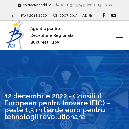
contact@adrbi.ro
(021) 315.96.59, (021) 313.80.99
EN
POR 2014-2020
POR 2007-2013
ADRBI
Agentia pentru
Dezvoltare Regionala
Bucuresti Ilfov
12 decembrie 2022 - Consiliul
European pentru Inovare (EIC) –
peste 1,5 miliarde euro pentru
tehnologii revolutionare