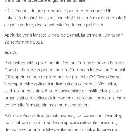
unuia dintre proiectele eligibile menționate.
EIC ia în considerare propunerile pentru o contribuție UE
solicitată de până la 2,5 milioane EUR. O sumă mai mare poate fi
avută în vedere, doar dacă este foarte bine justificată.
Apelurile vor fi lansate la data de 19 mai, iar termenul limită va fi
22 septembrie 2021.
Sursă:
Parte integrantă a programului Orizont Europa/Horizon Europe -
Consiliul European pentru Inovare/European Innovation Council
(EIC), apelurile pentru propuneri de proiecte
EIC Transition
se
îndreaptă către aplicanți individuali din categoria IMM-urilor,
start-up-urilor, spin-off-urilor, universităților, institutelor și altor
organizații care activează în domeniul cercetării, precum și către
consorțiile formate din maximum 5 parteneri.
EIC Transition
va finanța maturizarea și validarea unor tehnologii
noi în laborator și în mediile de aplicare relevante, precum și
dezvoltarea unor modele de afaceri pentru introducerea pe