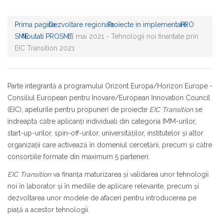
Prima pagina
Dezvoltare regionala
Proiecte in implementare
PRO
SME
Noutati PROSME
10 mai 2021 - Tehnologii noi finantate prin
EIC Transition 2021
Parte integrantă a programului Orizont Europa/Horizon Europe -
Consiliul European pentru Inovare/European Innovation Council
(EIC), apelurile pentru propuneri de proiecte
EIC Transition
se
îndreaptă către aplicanți individuali din categoria IMM-urilor,
start-up-urilor, spin-off-urilor, universităților, institutelor și altor
organizații care activează în domeniul cercetării, precum și către
consorțiile formate din maximum 5 parteneri.
EIC Transition
va finanța maturizarea și validarea unor tehnologii
noi în laborator și în mediile de aplicare relevante, precum și
dezvoltarea unor modele de afaceri pentru introducerea pe
piață a acestor tehnologii.