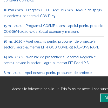
contextul COVID-19
18 mai 2020 - Programul LIFE- Apeluri 2020 - Măsuri de sprijin
în contextul pandemiei COVID-19
15 mai 2020 - Programul COSME a lansat apelul pentru proiecte
COS-SEM-2020-4-01: Social economy missions
15 mai 2020 - Apel deschis pentru propuneri de proiecte în
sectorul agro-alimentar EIT-FOOD COVID-19 RĂSPUNS RAPID
14 mai 2020 - Webinar de prezentare a Schemei Regionale
pentru Inovare în sectorul agro-alimentar EIT-Food RIS
6 mai 2020 - Apel deschis pentru propuneri de proiecte-
experiment: TRANSFER de TEHNOLOGIE în ROBOTICĂ pentru
SĂNĂTATE, în cadrul inițiativei DIH-HERO
Acest site foloseste cookie-uri. Prin folosirea acestui site sun
24 aprilie 2020 - 64 de milioane de euro pentru proiecte
inovative în domeniul eficienței energetice