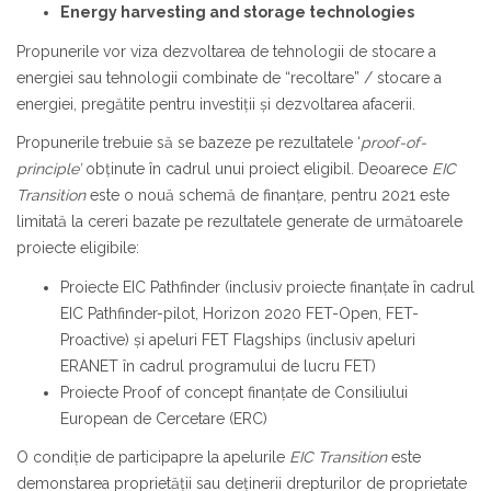
Energy harvesting and storage technologies
Propunerile vor viza dezvoltarea de tehnologii de stocare a
energiei sau tehnologii combinate de “recoltare” / stocare a
energiei, pregătite pentru investiții și dezvoltarea afacerii.
Propunerile trebuie să se bazeze pe rezultatele ‘
proof-of-
principle’
obținute în cadrul unui proiect eligibil. Deoarece
EIC
Transition
este o nouă schemă de finanțare, pentru 2021 este
limitată la cereri bazate pe rezultatele generate de următoarele
proiecte eligibile:
Proiecte EIC Pathfinder (inclusiv proiecte finanțate în cadrul
EIC Pathfinder-pilot, Horizon 2020 FET-Open, FET-
Proactive) și apeluri FET Flagships (inclusiv apeluri
ERANET în cadrul programului de lucru FET)
Proiecte Proof of concept finanțate de Consiliului
European de Cercetare (ERC)
O condiție de participapre la apelurile
EIC Transition
este
demonstarea proprietății sau deținerii drepturilor de proprietate