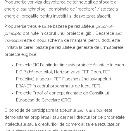
Propunerile vor viza dezvoltarea de tehnologii de stocare a
energiei sau tehnologii combinate de “recoltare” / stocare a
energiei, pregătite pentru investiții și dezvoltarea afacerii.
Propunerile trebuie să se bazeze pe rezultatele ‘
proof-of-
principle’
obținute în cadrul unui proiect eligibil. Deoarece
EIC
Transition
este o nouă schemă de finanțare, pentru 2021 este
limitată la cereri bazate pe rezultatele generate de următoarele
proiecte eligibile:
Proiecte EIC Pathfinder (inclusiv proiecte finanțate în cadrul
EIC Pathfinder-pilot, Horizon 2020 FET-Open, FET-
Proactive) și apeluri FET Flagships (inclusiv apeluri
ERANET în cadrul programului de lucru FET)
Proiecte Proof of concept finanțate de Consiliului
European de Cercetare (ERC)
O condiție de participapre la apelurile
EIC Transition
este
demonstarea proprietății sau deținerii drepturilor de proprietate
intelectuale sau a drepturilor de comercializare a rezultatelor