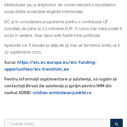
intelectuale sau a drepturilor de comercializare a rezultatelor
unuia dintre proiectele eligibile menționate.
EIC ia în considerare propunerile pentru o contribuție UE
solicitată de până la 2,5 milioane EUR. O sumă mai mare poate fi
avută în vedere, doar dacă este foarte bine justificată.
Apelurile vor fi lansate la data de 19 mai, iar termenul limită va fi
22 septembrie 2021.
Sursă:
https://eic.ec.europa.eu/eic-funding-
opportunities/eic-transition_en
Pentru informații suplimentare și asistență, vă rugăm să
contactați Biroul de asistență și sprijin pentru IMM din
cadrul ADRBI:
cristian.ormindean@adrbi.ro