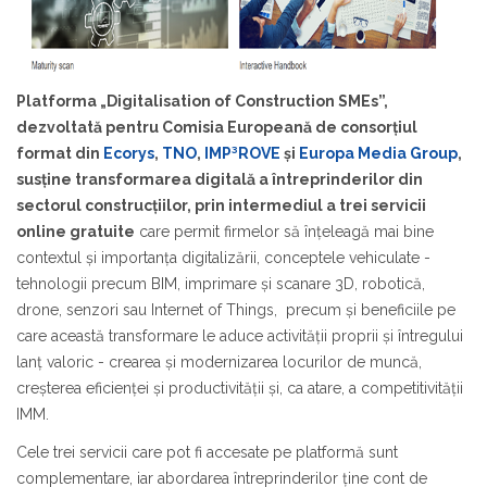
Platforma „Digitalisation of Construction SMEs”,
dezvoltată pentru Comisia Europeană de consorțiul
format din
Ecorys
,
TNO
,
IMP³ROVE
și
Europa Media Group
,
susține transformarea digitală a întreprinderilor din
sectorul construcțiilor, prin intermediul a trei servicii
online gratuite
care permit firmelor să înțeleagă mai bine
contextul și importanța digitalizării, conceptele vehiculate -
tehnologii precum BIM, imprimare și scanare 3D, robotică,
drone, senzori sau Internet of Things, precum și
beneficiile pe
care această transformare le aduce activității proprii și întregului
lanț valoric -
crearea și modernizarea locurilor de muncă,
creșterea eficienței și productivității și, ca atare, a competitivității
IMM.
Cele trei servicii care pot fi accesate pe platformă sunt
complementare, iar abordarea întreprinderilor ține cont de