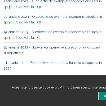
2 februarie 2023 - O colectie de exemple: economia circulara in
sprijinul biodiversitatii (3)
26 ianuarie 2023 - O colectie de exemple: economia circulara in
sprijinul biodiversitatii (2)
19 ianuarie 2023 - O colectie de exemple: economia circulara in
sprijinul biodiversitatii (1)
12 ianuarie 2023 - Hub-uri europene pentru economia circulara
si digitalizare
5 ianuarie 2023 - Perspective pentru dubla tranzitie europeana in
2023
22 decembrie 2022 - Monitorizarea economiei circulare la nivel
european (4)
Acest site foloseste cookie-uri. Prin folosirea acestui site sun
15 decembrie 2022 - Monitorizarea economiei circulare la nivel
european (3)