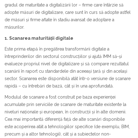
gradul de maturitate a digitalizării lor – firme care întârzie să
adopte măsuri de digitalizare, care sunt în curs să adopte astfel
de măsuri și firme aflate în stadiu avansat de adoptare a
măsurilor.
1. Scanarea maturității digitale
Este prima etapă în pregătirea transformării digitale a
întreprinderilor din sectorul construcțiilor și ajută IMM să-și
evalueze propriul nivel de digitalizare și să compare rezultatul
scanării în raport cu standardele din aceeași țară și din același
sector. Scanarea este disponibilă atât într-o versiune de scanare
rapidă – cu întrebări de bază, cât și în una aprofundată.
Modulul de scanare a fost construit pe baza experienței
acumulate prin serviciile de scanare de maturitate existente la
niveluri naționale și european, în construcții și în alte domenii.
Cea mai importantă diferență față de alte scanări disponibile
este acoperirea atât a tehnologiilor specifice (de exemplu, BIM,
precum și a altor tehnologii), cât și a subiectelor non-