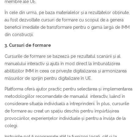
membre ale UE.
În cele din urmă, pe baza materialelor și a rezultatelor obținute,
au fost dezvoltate cursuri de formare cu scopul de a genera
beneficii imediate de transformare pentru o gamă largă de IMM
din construcții.
3. Cursuri de formare
Cursurile de formare se bazează pe rezultatul scanării și al
manualului interactiv și ajută în mod direct la îmbunătățirea
abilităților IMM în ceea ce privește digitalizarea și armonizarea
măsurilor de sprijin pentru digitalizare în UE.
Platforma oferă ajutor practic pentru selectarea și implementarea
metodologiilor recomandate de manualul interactiv, luând în
considerare situația individuală a întreprinderii. În plus, cursurile
de formare au creat un spațiu deschis pentru împărtășirea
provocărilor, experiențelor individuale și pentru a învăța de la
colegi.
Instruirile pot fi programate atât la furnizori locali, cât și la