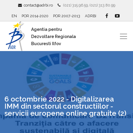
contact@adrbi.ro
(021) 315.96.59, (021) 313.80.99
EN
POR 2014-2020
POR 2007-2013
ADRBI
Agentia pentru
Dezvoltare Regionala
Bucuresti Ilfov
6 octombrie 2022 - Digitalizarea
IMM din sectorul constructiilor -
servicii europene online gratuite (2)