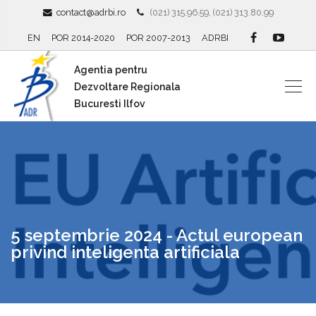
contact@adrbi.ro
(021) 315.96.59, (021) 313.80.99
EN
POR 2014-2020
POR 2007-2013
ADRBI
Agentia pentru
Dezvoltare Regionala
Bucuresti Ilfov
5 septembrie 2024 - Actul european
privind inteligenta artificiala