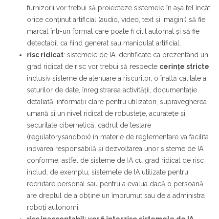
furnizorii vor trebui să proiecteze sistemele în așa fel încât
orice conținut artificial (audio, video, text și imagini) să fie
marcat într-un format care poate fi citit automat și să fie
detectabil ca fiind generat sau manipulat artificial;
risc ridicat
: sistemele de IA identificate ca prezentând un
grad ridicat de risc vor trebui să respecte
cerințe stricte
,
inclusiv sisteme de atenuare a riscurilor, o înaltă calitate a
seturilor de date, înregistrarea activității, documentație
detaliată, informații clare pentru utilizatori, supravegherea
umană și un nivel ridicat de robustețe, acuratețe și
securitate cibernetică; cadrul de testare
(regulatorysandbox) în materie de reglementare va facilita
inovarea responsabilă și dezvoltarea unor sisteme de IA
conforme; astfel de sisteme de IA cu grad ridicat de risc
includ, de exemplu, sistemele de IA utilizate pentru
recrutare personal sau pentru a evalua dacă o persoană
are dreptul de a obține un împrumut sau de a administra
roboți autonomi;