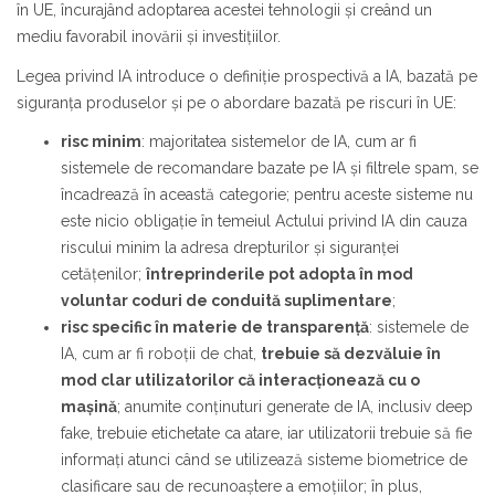
în UE, încurajând adoptarea acestei tehnologii și creând un
mediu favorabil inovării și investițiilor.
Legea privind IA introduce o definiție prospectivă a IA, bazată pe
siguranța produselor și pe o abordare bazată pe riscuri în UE:
risc minim
: majoritatea sistemelor de IA, cum ar fi
sistemele de recomandare bazate pe IA și filtrele spam, se
încadrează în această categorie;
pentru aceste sisteme nu
este nicio obligație în temeiul Actului privind IA din cauza
riscului minim la adresa drepturilor și siguranței
cetățenilor
;
întreprinderile pot adopta în mod
voluntar coduri de conduită suplimentare
;
risc specific în materie de transparență
: sistemele de
IA, cum ar fi roboții de chat,
trebuie să dezvăluie în
mod clar utilizatorilor că interacționează cu o
mașină
; anumite conținuturi generate de IA, inclusiv deep
fake, trebuie etichetate ca atare, iar utilizatorii trebuie să fie
informați atunci când se utilizează sisteme biometrice de
clasificare sau de recunoaștere a emoțiilor; în plus,