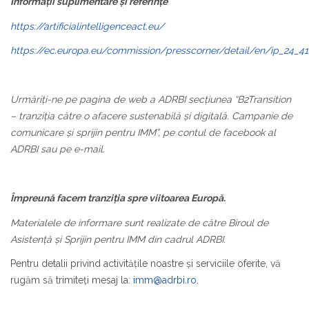
Informații suplimentare și referințe
https://artificialintelligenceact.eu/
https://ec.europa.eu/commission/presscorner/detail/en/ip_24_41
Urmăriți-ne pe pagina de web a ADRBI secțiunea “B2Transition
– tranziția către o afacere sustenabilă și digitală. Campanie de
comunicare și sprijin pentru IMM”, pe contul de facebook al
ADRBI sau pe e-mail.
Împreună facem tranziția spre viitoarea Europă.
Materialele de informare sunt realizate de către Biroul de
Asistență și Sprijin pentru IMM din cadrul ADRBI.
Pentru detalii privind activităţile noastre şi serviciile oferite, vă
rugăm să trimiteţi mesaj la:
imm@adrbi.ro
.