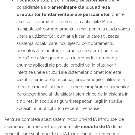
risc inacceptabil: vor fi interzise sistemele de
IA
considerate a fi o
amenințare clară la adresa
drepturilor fundamentale ale persoanelor
; printre
acestea se numără sistemele sau aplicațiile IA care
manipulează comportamentul uman pentru a eluda voința
liberă a utilizatorilor, cum ar fi jucăriile care utilizează
asistența vocală care încurajează comportamentul
periculos al minorilor, sistemele care permit un „scor
social” de către guverne sau întreprinderi, precum și
anumite aplicații ale poliției predictive; în plus, vor fi
interzise unele utilizări ale sistemelor biometrice; este
cazul sistemelor de recunoaștere a emoțiilor utilizate la
locul de muncă, al unor sisteme de împărțire a oamenilor
pe categorii sau al identificării biometrice de la distanță în
timp real în scopul asigurării respectării legii în spațiile
accesibile publicului (cu excepții restrânse).
Pentru a completa acest sistem, Actul privind IA introduce, de
asemenea, norme pentru așa-numitele
modele de IA
de uz
general, care sunt modele de IA foarte capabile, concepute