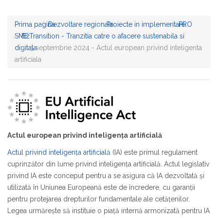
Prima pagina
Dezvoltare regionala
Proiecte in implementare
PRO
SME
B2Transition - Tranzitia catre o afacere sustenabila si
digitala
5 septembrie 2024 - Actul european privind inteligenta
artificiala
Actul european privind inteligența artificială
Actul privind inteligența artificială
(IA) este primul regulament
cuprinzător din lume privind inteligența artificială. Actul legislativ
privind IA este conceput pentru a se asigura că IA dezvoltată și
utilizată în Uniunea Europeană este de încredere, cu garanții
pentru protejarea drepturilor fundamentale ale cetățenilor.
Legea urmărește să instituie o piață internă armonizată pentru IA