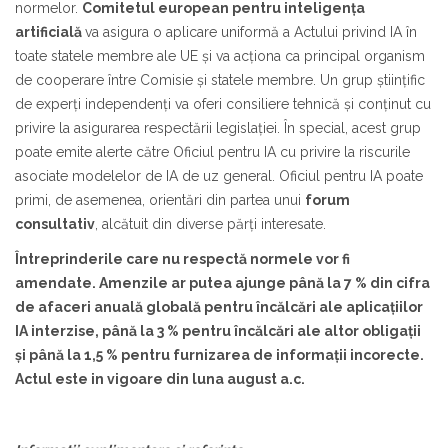
normelor.
Comitetul european pentru inteligența
artificială
va asigura o aplicare uniformă a Actului privind IA în
toate statele membre ale UE și va acționa ca principal organism
de cooperare între Comisie și statele membre. Un grup științific
de experți independenți va oferi consiliere tehnică și conținut cu
privire la asigurarea respectării legislației. În special, acest grup
poate emite alerte către Oficiul pentru IA cu privire la riscurile
asociate modelelor de IA de uz general. Oficiul pentru IA poate
primi, de asemenea, orientări din partea unui
forum
consultativ
, alcătuit din diverse părți interesate.
Întreprinderile care nu respectă normele vor fi
amendate. Amenzile ar putea ajunge până la 7 % din cifra
de afaceri anuală globală pentru încălcări ale aplicațiilor
IA interzise, până la 3 % pentru încălcări ale altor obligații
și până la 1,5 % pentru furnizarea de informații incorecte.
Actul este in vigoare din luna august a.c.