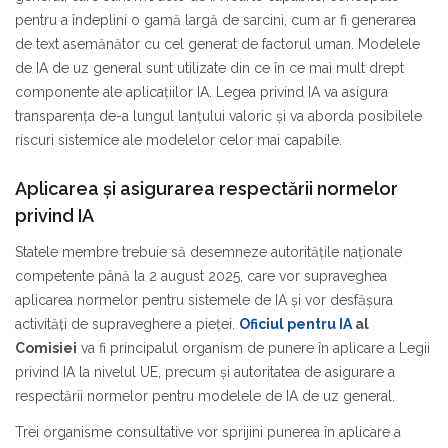
pentru a îndeplini o gamă largă de sarcini, cum ar fi generarea
de text asemănător cu cel generat de factorul uman. Modelele
de IA de uz general sunt utilizate din ce în ce mai mult drept
componente ale aplicațiilor IA. Legea privind IA va asigura
transparența de-a lungul lanțului valoric și va aborda posibilele
riscuri sistemice ale modelelor celor mai capabile.
Aplicarea și asigurarea respectării normelor
privind IA
Statele membre trebuie să desemneze autoritățile naționale
competente până la 2 august 2025, care vor supraveghea
aplicarea normelor pentru sistemele de IA și vor desfășura
activități de supraveghere a pieței.
Oficiul pentru IA
al
Comisiei
va fi principalul organism de punere în aplicare a Legii
privind IA la nivelul UE, precum și autoritatea de asigurare a
respectării normelor pentru modelele de IA de uz general.
Trei organisme consultative vor sprijini punerea în aplicare a