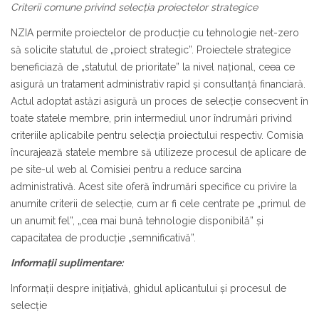
Criterii comune privind selecția proiectelor strategice
NZIA permite proiectelor de producție cu tehnologie net-zero
să solicite statutul de „proiect strategic”. Proiectele strategice
beneficiază de „statutul de prioritate” la nivel național, ceea ce
asigură un tratament administrativ rapid și consultanță financiară.
Actul adoptat astăzi asigură un proces de selecție consecvent în
toate statele membre, prin intermediul unor îndrumări privind
criteriile aplicabile pentru selecția proiectului respectiv. Comisia
încurajează statele membre să utilizeze procesul de aplicare de
pe site-ul web al Comisiei pentru a reduce sarcina
administrativă. Acest site oferă îndrumări specifice cu privire la
anumite criterii de selecție, cum ar fi cele centrate pe „primul de
un anumit fel”, „cea mai bună tehnologie disponibilă” și
capacitatea de producție „semnificativă”.
Informații suplimentare:
Informații despre inițiativă, ghidul aplicantului și procesul de
selecție