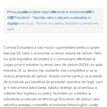
Prima pagina
Dezvoltare regionala
Proiecte in implementare
PRO
SME
B2Transition - Tranzitia catre o afacere sustenabila si
digitala
5 iunie 2025 - Norme noi pentru industria cu emisii net
zero
Comisia Europeană a luat măsuri suplimentare pentru a sprijini
tranziția UE către o economie cu emisii reduse de carbon. Patru
noi acte legislative secundare și o comunicare referitoare la
Legea privind industria cu emisii zero de carbon (NZIA) vor ajuta
industria UE să devină mai rezilientă, mai competitivă și să își
reducă amprenta de carbon. Aceste norme clarifică ce proiecte
de producție pot beneficia de prevederi specifice din lege, cum
ar fi cele privind autorizarea, statutul strategic al proiectului și
criteriile fără legătură cu prețul. Normele vor contribui la
extinderea producției de tehnologii fără emisii de carbon care
valorifica avantajul competitiv al industriei tehnologiilor curate