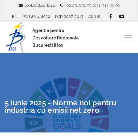
contact@adrbi.ro
(021) 315.96.59, (021) 313.80.99
EN
POR 2014-2020
POR 2007-2013
ADRBI
Agentia pentru
Dezvoltare Regionala
Bucuresti Ilfov
5 iunie 2025 - Norme noi pentru
industria cu emisii net zero