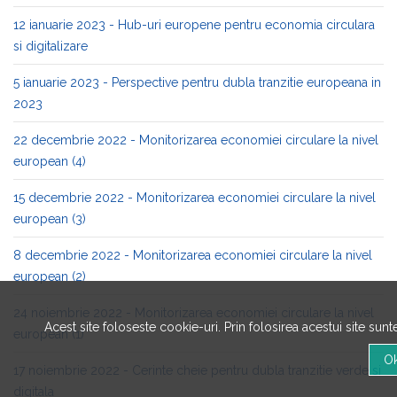
12 ianuarie 2023 - Hub-uri europene pentru economia circulara
si digitalizare
5 ianuarie 2023 - Perspective pentru dubla tranzitie europeana in
2023
22 decembrie 2022 - Monitorizarea economiei circulare la nivel
european (4)
15 decembrie 2022 - Monitorizarea economiei circulare la nivel
european (3)
8 decembrie 2022 - Monitorizarea economiei circulare la nivel
european (2)
24 noiembrie 2022 - Monitorizarea economiei circulare la nivel
Acest site foloseste cookie-uri. Prin folosirea acestui site sun
european (1)
17 noiembrie 2022 - Cerinte cheie pentru dubla tranzitie verde si
digitala