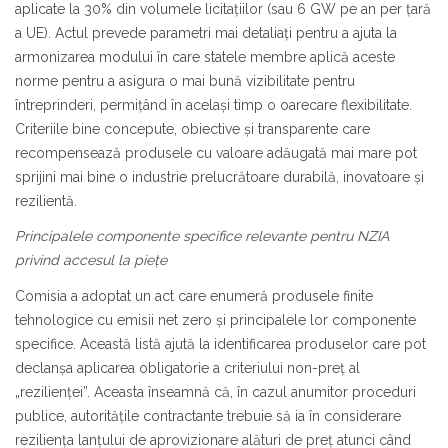
aplicate la 30% din volumele licitațiilor (sau 6 GW pe an per țară
a UE). Actul prevede parametri mai detaliați pentru a ajuta la
armonizarea modului în care statele membre aplică aceste
norme pentru a asigura o mai bună vizibilitate pentru
întreprinderi, permițând în același timp o oarecare flexibilitate.
Criteriile bine concepute, obiective și transparente care
recompensează produsele cu valoare adăugată mai mare pot
sprijini mai bine o industrie prelucrătoare durabilă, inovatoare și
rezilientă.
Principalele componente specifice relevante pentru NZIA
privind accesul la piețe
Comisia a adoptat un act care enumeră produsele finite
tehnologice cu emisii net zero și principalele lor componente
specifice. Această listă ajută la identificarea produselor care pot
declanșa aplicarea obligatorie a criteriului non-preț al
„rezilienței”. Aceasta înseamnă că, în cazul anumitor proceduri
publice, autoritățile contractante trebuie să ia în considerare
reziliența lanțului de aprovizionare alături de preț atunci când