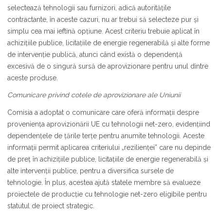
selectează tehnologii sau furnizori, adică autoritățile
contractante, în aceste cazuri, nu ar trebui să selecteze pur și
simplu cea mai ieftină opțiune. Acest criteriu trebuie aplicat în
achizițiile publice, licitațiile de energie regenerabilă și alte forme
de intervenție publică, atunci când există o dependență
excesivă de o singură sursă de aprovizionare pentru unul dintre
aceste produse.
Comunicare privind cotele de aprovizionare ale Uniunii
Comisia a adoptat o comunicare care oferă informații despre
proveniența aprovizionării UE cu tehnologii net-zero, evidențiind
dependențele de țările terțe pentru anumite tehnologii. Aceste
informații permit aplicarea criteriului „rezilienței” care nu depinde
de preț în achizițiile publice, licitațiile de energie regenerabilă și
alte intervenții publice, pentru a diversifica sursele de
tehnologie. În plus, acestea ajută statele membre să evalueze
proiectele de producție cu tehnologie net-zero eligibile pentru
statutul de proiect strategic.