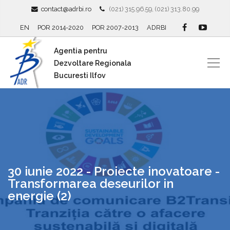
contact@adrbi.ro
(021) 315.96.59, (021) 313.80.99
EN
POR 2014-2020
POR 2007-2013
ADRBI
Agentia pentru
Dezvoltare Regionala
Bucuresti Ilfov
30 iunie 2022 - Proiecte inovatoare -
Transformarea deseurilor in
energie (2)