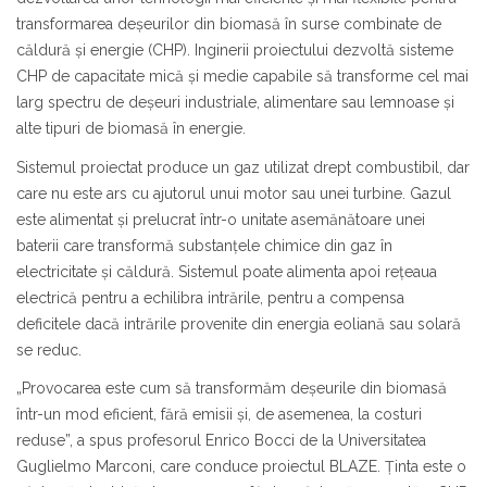
transformarea deșeurilor din biomasă în surse combinate de
căldură și energie (CHP). Inginerii proiectului dezvoltă sisteme
CHP de capacitate mică și medie capabile să transforme cel mai
larg spectru de deșeuri industriale, alimentare sau lemnoase și
alte tipuri de biomasă în energie.
Sistemul proiectat produce un gaz utilizat drept combustibil, dar
care nu este ars cu ajutorul unui motor sau unei turbine. Gazul
este alimentat și prelucrat într-o unitate asemănătoare unei
baterii care transformă substanțele chimice din gaz în
electricitate și căldură. Sistemul poate alimenta apoi rețeaua
electrică pentru a echilibra intrările, pentru a compensa
deficitele dacă intrările provenite din energia eoliană sau solară
se reduc.
„Provocarea este cum să transformăm deșeurile din biomasă
într-un mod eficient, fără emisii și, de asemenea, la costuri
reduse”, a spus profesorul Enrico Bocci de la Universitatea
Guglielmo Marconi, care conduce proiectul BLAZE. Ținta este o