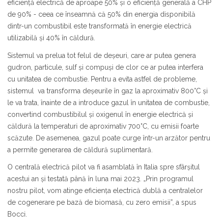
eficiență electrică de aproape 50% și o eficiență generală a CHP
de 90% - ceea ce înseamnă că 50% din energia disponibilă
dintr-un combustibil este transformată în energie electrică
utilizabilă și 40% în căldură.
Sistemul va prelua tot felul de deșeuri, care ar putea genera
gudron, particule, sulf și compuși de clor ce ar putea interfera
cu unitatea de combustie. Pentru a evita astfel de probleme,
sistemul va transforma deșeurile în gaz la aproximativ 800°C și
le va trata, înainte de a introduce gazul în unitatea de combustie,
convertind combustibilul și oxigenul în energie electrică și
căldură la temperaturi de aproximativ 700°C, cu emisii foarte
scăzute. De asemenea, gazul poate curge într-un arzător pentru
a permite generarea de căldură suplimentară.
O centrală electrică pilot va fi asamblată în Italia spre sfârșitul
acestui an și testată până în luna mai 2023. „Prin programul
nostru pilot, vom atinge eficiența electrică dublă a centralelor
de cogenerare pe bază de biomasă, cu zero emisii”, a spus
Bocci.