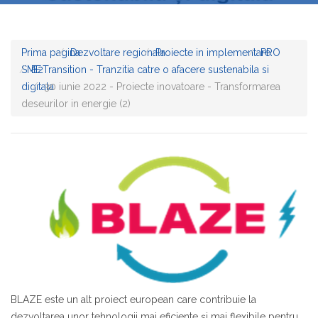
Prima pagina
Dezvoltare regionala
Proiecte in implementare
PRO
SME
B2Transition - Tranzitia catre o afacere sustenabila si
digitala
30 iunie 2022 - Proiecte inovatoare - Transformarea
deseurilor in energie (2)
BLAZE este un alt proiect european care contribuie la
dezvoltarea unor tehnologii mai eficiente și mai flexibile pentru