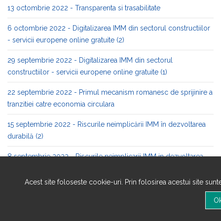
13 octombrie 2022 - Transparenta si trasabilitate
6 octombrie 2022 - Digitalizarea IMM din sectorul constructiilor
- servicii europene online gratuite (2)
29 septembrie 2022 - Digitalizarea IMM din sectorul
constructiilor - servicii europene online gratuite (1)
22 septembrie 2022 - Primul mecanism romanesc de sprijinire a
tranzitiei catre economia circulara
15 septembrie 2022 - Riscurile neimplicării IMM în dezvoltarea
durabilă (2)
8 septembrie 2022 - Riscurile neimplicarii IMM in dezvoltarea
durabila (1)
Acest site foloseste cookie-uri. Prin folosirea acestui site sun
1 septembrie 2022 - Bune practici in domeniul bioeconomiei
25 august 2022 - Evaluarea gradului de sustenabilitate al unei
intreprinderi (8)