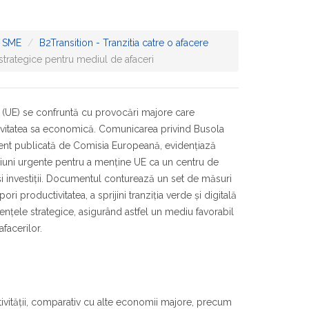
 SME
B2Transition - Tranzitia catre o afacere
i strategice pentru mediul de afaceri
(UE) se confruntă cu provocări majore care
ivitatea sa economică. Comunicarea privind Busola
ecent publicată de Comisia Europeană, evidențiază
țiuni urgente pentru a menține UE ca un centru de
și investiții. Documentul conturează un set de măsuri
ori productivitatea, a sprijini tranziția verde și digitală
nțele strategice, asigurând astfel un mediu favorabil
facerilor.
tivității, comparativ cu alte economii majore, precum