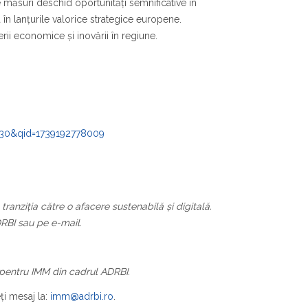
e măsuri deschid oportunități semnificative în
 în lanțurile valorice strategice europene.
rii economice și inovării în regiune.
030&qid=1739192778009
ranziția către o afacere sustenabilă și digitală.
RBI sau pe e-mail.
n pentru IMM din cadrul ADRBI.
eţi mesaj la:
imm@adrbi.ro
.