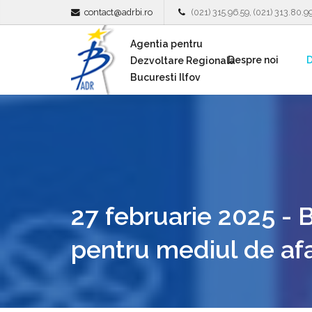
contact@adrbi.ro
(021) 315.96.59, (021) 313.80.9
Agentia pentru
Despre noi
D
Dezvoltare Regionala
Bucuresti Ilfov
27 februarie 2025 - B
pentru mediul de af