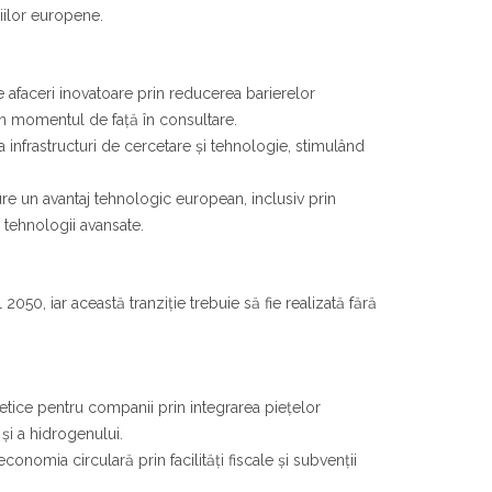
iilor europene.
e afaceri inovatoare prin reducerea barierelor
e în momentul de față în consultare.
a infrastructuri de cercetare și tehnologie, stimulând
re un avantaj tehnologic european, inclusiv prin
 tehnologii avansate.
0, iar această tranziție trebuie să fie realizată fără
etice pentru companii prin integrarea piețelor
 și a hidrogenului.
economia circulară prin facilități fiscale și subvenții