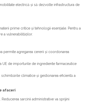
mobilitate electrică și să dezvolte infrastructura de
erii prime critice și tehnologii esențiale. Pentru a
a vulnerabilităților.
 va permite agregarea cererii și coordonarea
 UE de importurile de ingrediente farmaceutice
la schimbările climatice și gestionarea eficientă a
e afaceri
Reducerea sarcinii administrative va sprijini