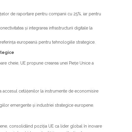
elor de raportare pentru companii cu 25%, iar pentru
ectivitatea și integrarea infrastructurii digitale la
eferința europeană pentru tehnologiile strategice.
rategice
sectoare cheie, UE propune crearea unei Piețe Unice a
ita accesul cetățenilor la instrumente de economisire
ogiilor emergente și industriei strategice europene.
ene, consolidând poziția UE ca lider global în inovare