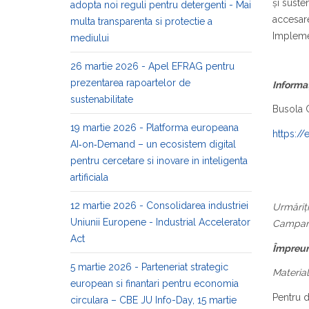
și suste
adopta noi reguli pentru detergenti - Mai
accesare
multa transparenta si protectie a
Implemen
mediului
26 martie 2026 - Apel EFRAG pentru
prezentarea rapoartelor de
Informaț
sustenabilitate
Busola C
19 martie 2026 - Platforma europeana
https:/
AI‑on‑Demand – un ecosistem digital
pentru cercetare si inovare in inteligenta
artificiala
12 martie 2026 - Consolidarea industriei
Urmăriți
Uniunii Europene - Industrial Accelerator
Campani
Act
Împreună
5 martie 2026 - Parteneriat strategic
Material
european si finantari pentru economia
Pentru de
circulara – CBE JU Info-Day, 15 martie