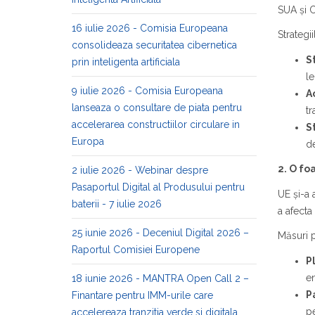
SUA și C
16 iulie 2026 - Comisia Europeana
Strategi
consolideaza securitatea cibernetica
S
prin inteligenta artificiala
le
9 iulie 2026 - Comisia Europeana
A
lanseaza o consultare de piata pentru
tr
accelerarea constructiilor circulare in
S
Europa
de
2. O fo
2 iulie 2026 - Webinar despre
Pasaportul Digital al Produsului pentru
UE și-a 
baterii - 7 iulie 2026
a afecta
25 iunie 2026 - Deceniul Digital 2026 –
Măsuri 
Raportul Comisiei Europene
P
en
18 iunie 2026 - MANTRA Open Call 2 –
P
Finantare pentru IMM-urile care
pe
accelereaza tranzitia verde si digitala