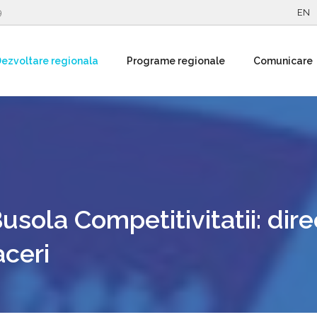
9
EN
ezvoltare regionala
Programe regionale
Comunicare
usola Competitivitatii: dire
aceri