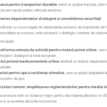
lanul pentru transporturi durabile
menit să sprijine tranziția către 
cărcare rapidă pentru vehicule electrice.
cerea dependențelor strategice și consolidarea securității
nfruntă cu riscuri legate de dependența excesivă de importurile de mat
securitatea economică, este necesară o strategie coerentă de reducere 
rincipale:
latforma comună de achiziții pentru materii prime critice
, care
hizițiilor strategice la nivel european.
ctul privind medicamentele critice
destinat să reducă dependența
ențiale.
actul pentru apă și reziliență climatică
, care va sprijini adaptarea 
esurselor de apă
lizatori comuni: simplificarea reglementărilor pentru mediul d
ia excesivă este un obstacol major pentru dezvoltarea afacerilor în UE. 
iile și va accelera deciziile economice.