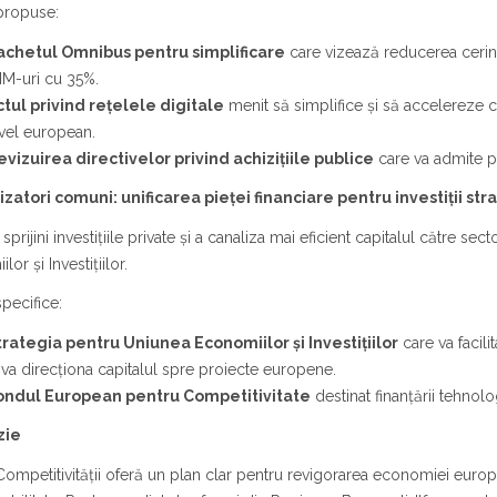
propuse:
achetul Omnibus pentru simplificare
care vizează reducerea cerinț
MM-uri cu 35%.
ctul privind rețelele digitale
menit să simplifice și să accelereze con
vel european.
evizuirea directivelor privind achizițiile publice
care va admite pr
lizatori comuni: unificarea pieței financiare pentru investiții st
 sprijini investițiile private și a canaliza mai eficient capitalul către 
or și Investițiilor.
specifice:
trategia pentru Uniunea Economiilor și Investițiilor
care va facil
 va direcționa capitalul spre proiecte europene.
ondul European pentru Competitivitate
destinat finanțării tehnol
zie
ompetitivității oferă un plan clar pentru revigorarea economiei europ