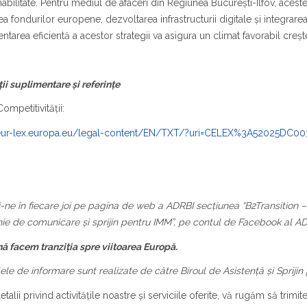
nabilitate. Pentru mediul de afaceri din Regiunea București-Ilfov, acest
a fondurilor europene, dezvoltarea infrastructurii digitale și integrarea
tarea eficientă a acestor strategii va asigura un climat favorabil crește
ii suplimentare și referințe
ompetitivității:
/eur-lex.europa.eu/legal-content/EN/TXT/?uri=CELEX%3A52025DC0
-ne în fiecare joi pe pagina de web a ADRBI secțiunea “B2Transition – t
e de comunicare și sprijin pentru IMM”, pe contul de Facebook al AD
 facem tranziția spre viitoarea Europă.
ele de informare sunt realizate de către Biroul de Asistență și Spriji
talii privind activităţile noastre şi serviciile oferite, vă rugăm să trimit