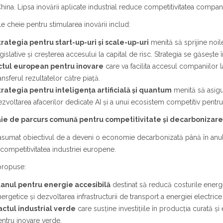
hina. Lipsa inovării aplicate industrial reduce competitivitatea compan
ile cheie pentru stimularea inovării includ:
trategia pentru start-up-uri și scale-up-uri
menită să sprijine noil
gislative și creșterea accesului la capital de risc. Strategia se găseșt
ctul european pentru inovare
care va facilita accesul companiilor l
ansferul rezultatelor către piață.
trategia pentru inteligența artificială și quantum
menită să asigu
zvoltarea afacerilor dedicate AI și a unui ecosistem competitiv pentru
aie de parcurs comună pentru competitivitate și decarbonizare
asumat obiectivul de a deveni o economie decarbonizată până în anul 205
 competitivitatea industriei europene.
propuse:
lanul pentru energie accesibilă
destinat să reducă costurile energ
ergetice și dezvoltarea infrastructurii de transport a energiei electrice
actul industrial verde
care susține investițiile în producția curată și 
ntru inovare verde.