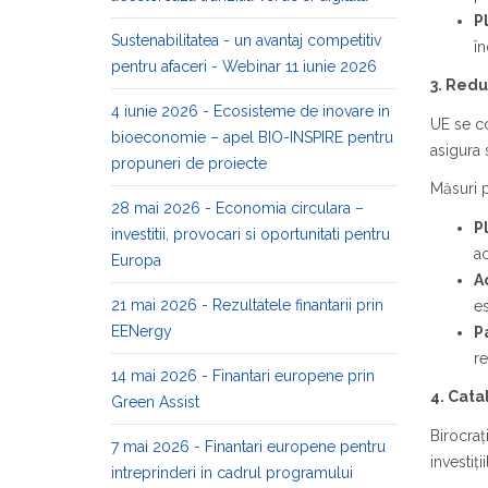
P
Sustenabilitatea - un avantaj competitiv
în
pentru afaceri - Webinar 11 iunie 2026
3. Redu
4 iunie 2026 - Ecosisteme de inovare in
UE se co
bioeconomie – apel BIO-INSPIRE pentru
asigura 
propuneri de proiecte
Măsuri p
28 mai 2026 - Economia circulara –
P
investitii, provocari si oportunitati pentru
ac
Europa
A
21 mai 2026 - Rezultatele finantarii prin
es
EENergy
P
r
14 mai 2026 - Finantari europene prin
4. Cata
Green Assist
Birocraț
7 mai 2026 - Finantari europene pentru
investiț
intreprinderi in cadrul programului