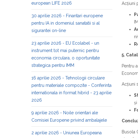
european LIFE 2026
Acțiuni 
P
30 aprilie 2026 - Finantari europene
I
pentru IA in domeniul sanatatii si al
A
sigurantei on-line
ni
23 aprilie 2026 - EU Ecolabel - un
R
instrument tot mai puternic pentru
5. Cata
economia circulara, o oportunitate
strategica pentru IMM
Pentru a
Economiil
16 aprilie 2026 - Tehnologii circulare
Acțiuni 
pentru materiale compozite - Conferinta
internationala in format hibrid - 23 aprilie
S
2026
și
F
9 aprilie 2026 - Noile orientari ale
Comisiei Europene privind ambalajele
Conclu
Busola C
2 aprilie 2026 - Uniunea Europeana