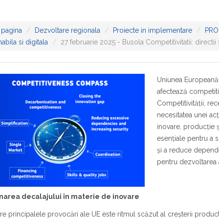
 pagina
Dezvoltare regionala
Proiecte in implementare
PRO
abila si digitala
27 februarie 2025 - Busola Competitivitatii: directi
Uniunea Europeană 
afectează competit
Competitivității, r
necesitatea unei ac
inovare, producție 
esențiale pentru a sp
și a reduce depende
pentru dezvoltarea a
inarea decalajului în materie de inovare
re principalele provocări ale UE este ritmul scăzut al creșterii produc