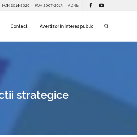
POR 2014-2020
POR 2007-2013
ADRBI
Contact
Avertizor în interes public
ctii strategice