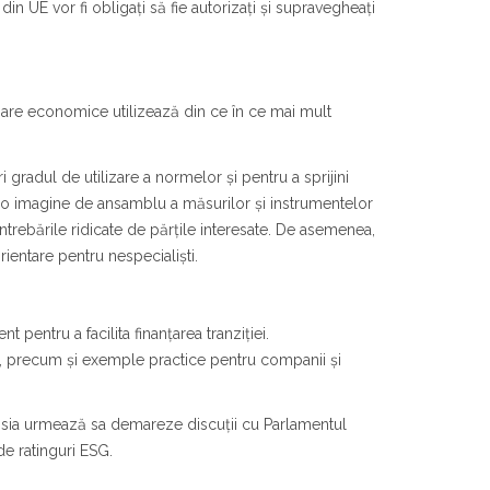
din UE vor fi obligați să fie autorizați și supravegheați
toare economice utilizează din ce în ce mai mult
i gradul de utilizare a normelor și pentru a sprijini
at o imagine de ansamblu a măsurilor și instrumentelor
rebările ridicate de părțile interesate. De asemenea,
ientare pentru nespecialiști.
 pentru a facilita finanțarea tranziției.
i, precum și exemple practice pentru companii și
isia urmează sa demareze discuții cu Parlamentul
de ratinguri ESG.