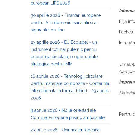
european LIFE 2026
Informaț
30 aprilie 2026 - Finantari europene
Fișă inf
pentru IA in domeniul sanatatii si al
sigurantei on-line
Pachetul
23 aprilie 2026 - EU Ecolabel - un
Întrebăr
instrument tot mai puternic pentru
economia circulara, o oportunitate
strategica pentru IMM
Urmăriți
Campani
16 aprilie 2026 - Tehnologii circulare
Împreun
pentru materiale compozite - Conferinta
internationala in format hibrid - 23 aprilie
Material
2026
9 aprilie 2026 - Noile orientari ale
Pentru de
Comisiei Europene privind ambalajele
2 aprilie 2026 - Uniunea Europeana