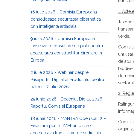
Punctele
1. Actel
16 iulie 2026 - Comisia Europeana
consolideaza securitatea cibernetica
Taxonomi
prin inteligenta artificiala
transpar
verde.
9 iulie 2026 - Comisia Europeana
lanseaza o consultare de piata pentru
Comisia 
accelerarea constructiilor circulare in
unul sau
Europa
de apă ș
biodiver
2 iulie 2026 - Webinar despre
domeniul
Pasaportul Digital al Produsului pentru
sectorul
baterii - 7 iulie 2026
2. Regle
25 iunie 2026 - Deceniul Digital 2026 –
Ratingur
Raportul Comisiei Europene
informaț
18 iunie 2026 - MANTRA Open Call 2 –
Comisia 
Finantare pentru IMM-urile care
organiza
accelereaza tranzitia verde si digitala