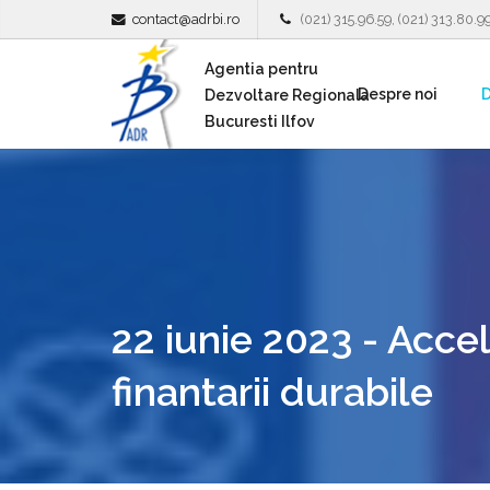
contact@adrbi.ro
(021) 315.96.59, (021) 313.80.9
Agentia pentru
Despre noi
D
Dezvoltare Regionala
Bucuresti Ilfov
22 iunie 2023 - Acce
finantarii durabile