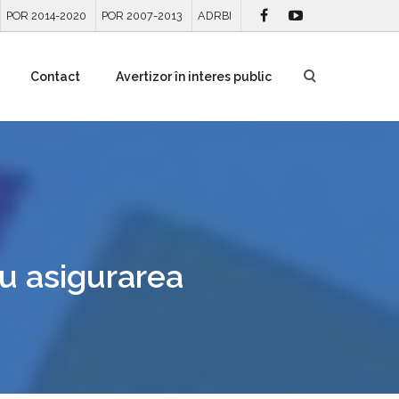
POR 2014-2020
POR 2007-2013
ADRBI
Contact
Avertizor în interes public
ru asigurarea