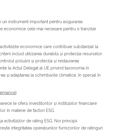
și un instrument important pentru asigurarea
tățile economice cele mai necesare pentru o tranziție
activitățile economice care contribuie substanțial la
terii includ utilizarea durabilă și protecția resurselor
trolul poluării și protecția și restaurarea
te la Actul Delegat al UE privind taxonomia în
a și adaptarea la schimbările climatice, în special în
vernance)
ce le oferă investitorilor și instituțiilor financiare
ilor în materie de factori ESG.
activităților de rating ESG. Noi principii
ește integritatea operațiunilor furnizorilor de ratinguri