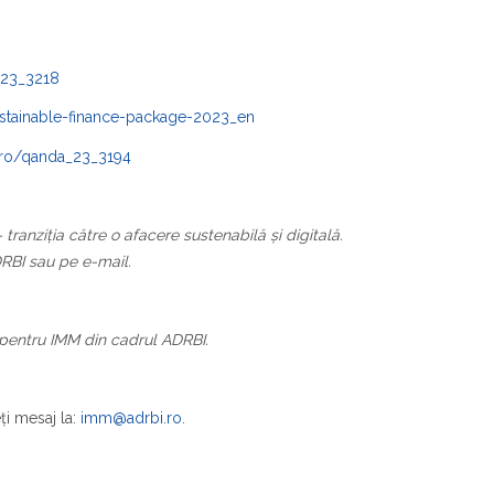
_23_3218
sustainable-finance-package-2023_en
/ro/qanda_23_3194
tranziția către o afacere sustenabilă și digitală.
RBI sau pe e-mail.
n pentru IMM din cadrul ADRBI.
eți mesaj la:
imm@adrbi.ro
.