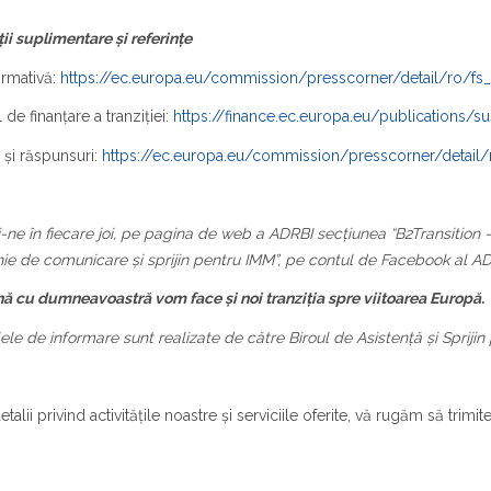
ii suplimentare și referințe
ormativă:
https://ec.europa.eu/commission/presscorner/detail/ro/fs
 de finanțare a tranziției:
https://finance.ec.europa.eu/publications/
i și răspunsuri:
https://ec.europa.eu/commission/presscorner/detail
-ne în fiecare joi, pe pagina de web a ADRBI secțiunea “B2Transition – 
e de comunicare și sprijin pentru IMM”, pe contul de Facebook al AD
ă cu dumneavoastră vom face și noi tranziția spre viitoarea Europă.
ele de informare sunt realizate de către Biroul de Asistență și Spriji
talii privind activitățile noastre și serviciile oferite, vă rugăm să trimit