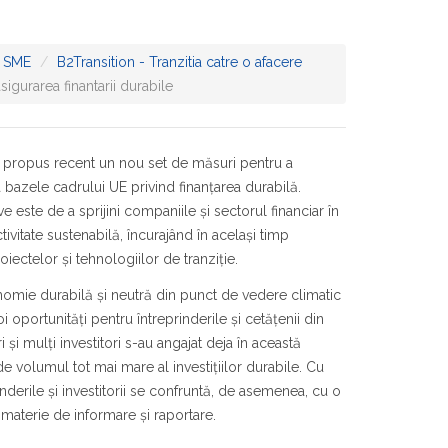
 SME
B2Transition - Tranzitia catre o afacere
igurarea finantarii durabile
propus recent un nou set de măsuri pentru a
a bazele cadrului UE privind finanțarea durabilă.
ve este de a sprijini companiile și sectorul financiar în
ctivitate sustenabilă, încurajând în același timp
oiectelor și tehnologiilor de tranziție.
nomie durabilă și neutră din punct de vedere climatic
 oportunități pentru întreprinderile și cetățenii din
 și mulți investitori s-au angajat deja în această
de volumul tot mai mare al investițiilor durabile. Cu
inderile și investitorii se confruntă, de asemenea, cu o
 materie de informare și raportare.