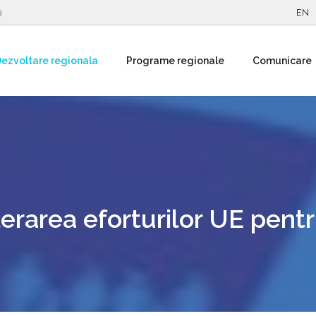
9
EN
ezvoltare regionala
Programe regionale
Comunicare
lerarea eforturilor UE pent