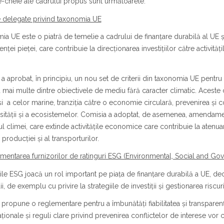
-cheie ale cadrului propus sunt următoarele:
e delegate privind taxonomia UE
a UE este o piatră de temelie a cadrului de finanțare durabilă al UE 
enței pieței, care contribuie la direcționarea investițiilor către activi
a aprobat, în principiu, un nou set de criterii din taxonomia UE pentru 
 mai multe dintre obiectivele de mediu fără caracter climatic. Aceste cri
i a celor marine, tranziția către o economie circulară, prevenirea și con
sității și a ecosistemelor. Comisia a adoptat, de asemenea, amendamen
 climei, care extinde activitățile economice care contribuie la atenuare
 producției și al transporturilor.
mentarea furnizorilor de ratinguri ESG (Environmental, Social and Go
ile ESG joacă un rol important pe piața de finanțare durabilă a UE, deoare
ii, de exemplu cu privire la strategiile de investiții și gestionarea riscur
propune o reglementare pentru a îmbunătăți fiabilitatea și transparența 
ționale și reguli clare privind prevenirea conflictelor de interese vor cr