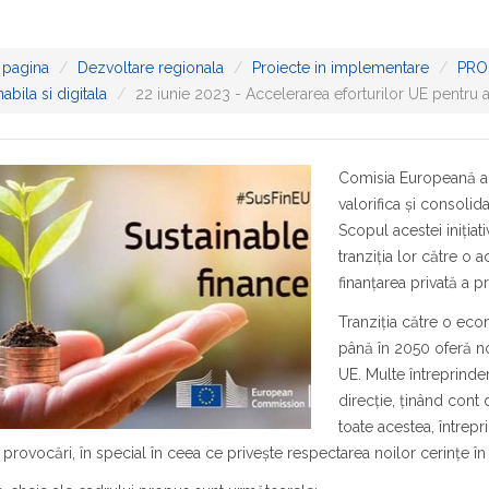
 pagina
Dezvoltare regionala
Proiecte in implementare
PRO
abila si digitala
22 iunie 2023 - Accelerarea eforturilor UE pentru as
Comisia Europeană a 
valorifica și consolid
Scopul acestei inițiati
tranziția lor către o a
finanțarea privată a pr
Tranziția către o eco
până în 2050 oferă noi
UE. Multe întreprinderi
direcție, ținând cont 
toate acestea, întrepr
 provocări, în special în ceea ce privește respectarea noilor cerințe în