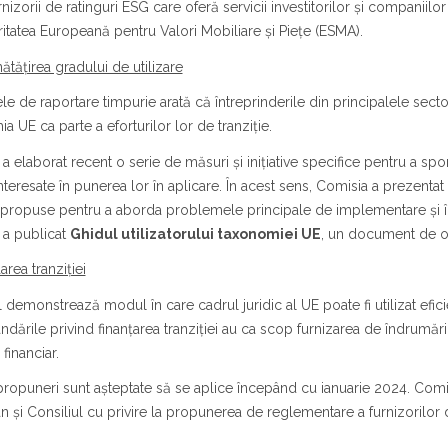
nizorii de ratinguri ESG care oferă servicii investitorilor și companiilor 
itatea Europeană pentru Valori Mobiliare și Piețe (ESMA).
ătățirea gradului de utilizare
le de raportare timpurie arată că întreprinderile din principalele sec
a UE ca parte a eforturilor lor de tranziție.
a elaborat recent o serie de măsuri și inițiative specifice pentru a spor
interesate în punerea lor în aplicare. În acest sens, Comisia a prezent
propuse pentru a aborda problemele principale de implementare și înt
 a publicat
Ghidul utilizatorului taxonomiei UE
, un document de or
area tranziției
 demonstrează modul în care cadrul juridic al UE poate fi utilizat eficient
ările privind finanțarea tranziției au ca scop furnizarea de îndrumăr
financiar.
ropuneri sunt așteptate să se aplice începând cu ianuarie 2024. Com
 și Consiliul cu privire la propunerea de reglementare a furnizorilor 