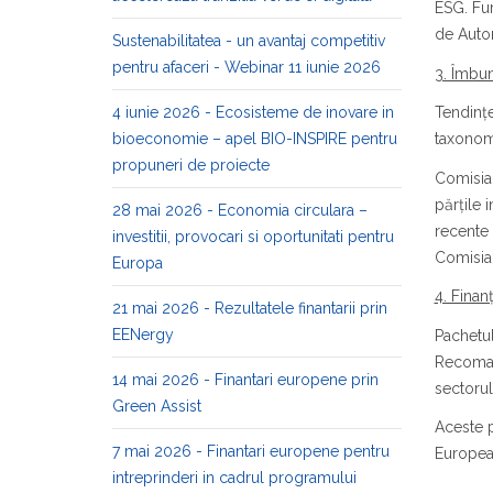
ESG. Fur
de Autor
Sustenabilitatea - un avantaj competitiv
pentru afaceri - Webinar 11 iunie 2026
3. Îmbun
4 iunie 2026 - Ecosisteme de inovare in
Tendințe
bioeconomie – apel BIO-INSPIRE pentru
taxonomi
propuneri de proiecte
Comisia 
părțile 
28 mai 2026 - Economia circulara –
recente 
investitii, provocari si oportunitati pentru
Comisia
Europa
4. Finanț
21 mai 2026 - Rezultatele finantarii prin
EENergy
Pachetul
Recomand
14 mai 2026 - Finantari europene prin
sectorul 
Green Assist
Aceste p
7 mai 2026 - Finantari europene pentru
European
intreprinderi in cadrul programului