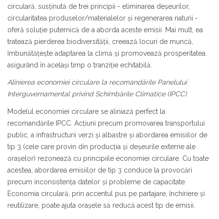
circulară, susținută de trei principii - eliminarea deșeurilor,
circularitatea produselor/materialelor și regenerarea naturii -
oferă soluție puternică de a aborda aceste emisii. Mai mult, ea
tratează pierderea biodiversității, creează locuri de muncă,
îmbunătățește adaptarea la climă și promovează prosperitatea,
asigurând în același timp o tranziție echitabilă.
Alinierea economiei circulare la recomandările Panelului
Interguvernamental privind Schimbările Climatice (IPCC)
Modelul economiei circulare se aliniază perfect la
recomandările IPCC. Acțiuni precum promovarea transportului
public, a infrastructurii verzi și albastre și abordarea emisiilor de
tip 3 (cele care provin din producția și deșeurile externe ale
orașelor) rezonează cu principiile economiei circulare. Cu toate
acestea, abordarea emisiilor de tip 3 conduce la provocări
precum inconsistența datelor și probleme de capacitate.
Economia circulară, prin accentul pus pe partajare, închiriere și
reutilizare, poate ajuta orașele să reducă acest tip de emisii.