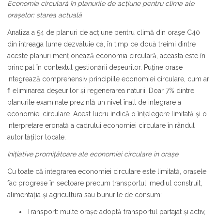
Economia circulară în planurile de acțiune pentru clima ale
orașelor: starea actuală
Analiza a 54 de planuri de acțiune pentru climă din orașe C40
din întreaga lume dezvăluie că, în timp ce două treimi dintre
aceste planuri menționează economia circulară, aceasta este în
principal în contextul gestionării deșeurilor. Puține orașe
integrează comprehensiv principiile economiei circulare, cum ar
fi eliminarea deșeurilor și regenerarea naturii. Doar 7% dintre
planurile examinate prezintă un nivel înalt de integrare a
economiei circulare. Acest lucru indică o înțelegere limitată și o
interpretare eronată a cadrului economiei circulare în rândul
autorităților locale.
Inițiative promițătoare ale economiei circulare în orașe
Cu toate că integrarea economiei circulare este limitată, orașele
fac progrese în sectoare precum transportul, mediul construit,
alimentația și agricultura sau bunurile de consum:
Transport: multe orașe adoptă transportul partajat și activ,