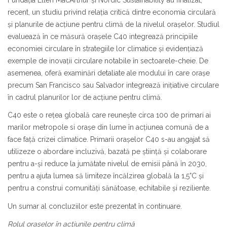
recent, un studiu privind relația critică dintre economia circulară
și planurile de acțiune pentru climă de la nivelul orașelor. Studiul
evaluează în ce măsură orașele C40 integrează principiile
economiei circulare în strategiile lor climatice și evidențiază
exemple de inovații circulare notabile în sectoarele-cheie. De
asemenea, oferă examinări detaliate ale modului în care orașe
precum San Francisco sau Salvador integrează inițiative circulare
în cadrul planurilor lor de acțiune pentru climă.
C40 este o rețea globală care reunește circa 100 de primari ai
marilor metropole si orașe din lume în acțiunea comună de a
face față crizei climatice. Primarii orașelor C40 s-au angajat să
utilizeze o abordare incluzivă, bazată pe știință și colaborare
pentru a-și reduce la jumătate nivelul de emisii până în 2030,
pentru a ajuta lumea să limiteze încălzirea globală la 1,5°C și
pentru a construi comunități sănătoase, echitabile și reziliente.
Un sumar al concluziilor este prezentat în continuare.
Rolul orașelor în acțiunile pentru climă