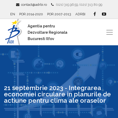
contact@adrbi.ro
(021) 315.96.59, (021) 313.80.99
EN
POR 2014-2020
POR 2007-2013
ADRBI
Agentia pentru
Dezvoltare Regionala
Bucuresti Ilfov
21 septembrie 2023 - Integrarea
economiei circulare in planurile de
actiune pentru clima ale oraselor