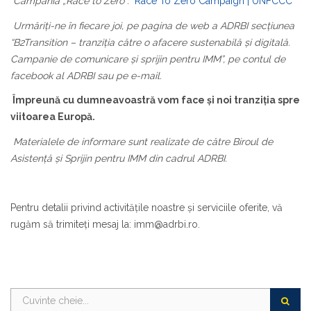
Campania „Race to Zero”:
Race To Zero Campaign | UNFCCC
Urmăriți-ne în fiecare joi, pe pagina de web a ADRBI secțiunea
“B2Transition – tranziția către o afacere
sustenabilă și digitală.
Campanie de comunicare și sprijin pentru IMM”, pe contul de
facebook al ADRBI sau pe e-mail.
Împreună cu dumneavoastră vom face și noi tranziția spre
viitoarea Europă.
Materialele de informare sunt realizate de către Biroul de
Asistență și Sprijin pentru IMM din cadrul ADRBI.
Pentru detalii privind activităţile noastre şi serviciile oferite, vă
rugăm să trimiteţi mesaj la: imm@adrbi.ro.