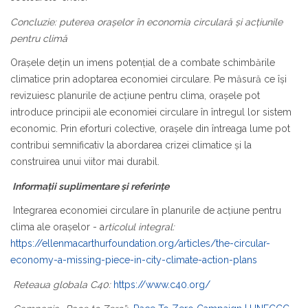
Concluzie: puterea orașelor în economia circulară și acțiunile
pentru climă
Orașele dețin un imens potențial de a combate schimbările
climatice prin adoptarea economiei circulare. Pe măsură ce își
revizuiesc planurile de acțiune pentru clima, orașele pot
introduce principii ale economiei circulare în întregul lor sistem
economic. Prin eforturi colective, orașele din întreaga lume pot
contribui semnificativ la abordarea crizei climatice și la
construirea unui viitor mai durabil.
Informații suplimentare și referințe
Integrarea economiei circulare în planurile de acțiune pentru
clima ale orașelor - a
rticolul integral:
https://ellenmacarthurfoundation.org/articles/the-circular-
economy-a-missing-piece-in-city-climate-action-plans
Reteaua globala C40:
https://www.c40.org/