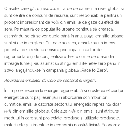
Orașele, care găzduiesc 4,4 miliarde de oameni la nivel global și
sunt centre de consum de resurse, sunt responsabile pentru un
procent impresionant de 70% din emisiile de gaze cu efect de
seră. Pe măsură ce populațiile urbane continuă să crească,
estimându-se că se vor dubla până în anul 2050, emisiile urbane
sunt și ele în creștere. Cu toate acestea, orașele au un imens
potențial de a reduce emisiile prin capacitatea lor de
reglementare și de conștientizare. Peste o mie de orașe din
întreaga lume și-au asumat să atingă emisiile nete-zero până în
2050, angajându-se în campania globală „Race to Zero”.
Abordarea emisiilor dincolo de sectorul energetic
În timp ce trecerea la energie regenerabilă și creșterea eficienței
energetice sunt pași esențiali în abordarea schimbărilor
climatice, emisiile datorate sectorului energetic reprezintă doar
55% din emisiile globale. Celelalte 45% din emisii sunt atribuite
modului în care sunt proiectate, produse și utilizate produsele,
materialele și alimentele în economia noastră liniară. Economia