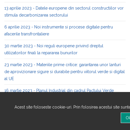
13 aprilie 2023 - Datele europene din sectorul constructiilor vor
stimula decarbonizarea sectorului
6 aprilie 2023 - Noi instrumente si procese digitale pentru
afacerile transfrontaliere
30 martie 2023 - Noi reguli europene privind dreptul
utilizatorilor finali la repararea bunurilor
23 martie 2023 - Materiile prime critice: garantarea unor lanturi
de aprovizionare sigure si durabile pentru viitorul verde si digital
al UE
16 martie 2023 - Planul Industrial din cadrul Pactului Verde
9 martie 2023 - O colectie de exemple: economia circulara in
Acest site foloseste cookie-uri. Prin folosirea acestui site sun
sprijinul biodiversitatii (8)
2 martie 2023 - O colectie de exemple: economia circulara in
sprijinul biodiversitatii (7)