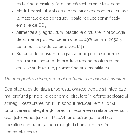
reducând emisiile și folosind eficient terenurile urbane.
Mediul construit: aplicarea principiilor economiei circulare
la materialele de construcții poate reduce semnificativ
emisiile de CO
.
2
Alimentația și agricultură: practicile circulare în producția
de alimente pot reduce emisiile cu 49% până în 2050 și
contribui la pierderea biodiversității.
Bunurile de consum: integrarea principiilor economiei
circulare în lanțurile de produse urbane poate reduce
emisiile și deșeurile, promovând sustenabilitatea.
Un apel pentru o integrare mai profundă a economiei circulare
Deși studiul evidențiază progresul, orașele trebuie să integreze
mai profund principiile economiei circulare în diferite sectoare și
strategii. Restaurarea naturii în scopul reducerii emisiilor și
prioritizarea strategiilor „R” precum repararea și refabricarea sunt
esențiale. Fundația Ellen MacArthur oferă acțiuni politice
specifice pentru orașe pentru a ghida transformarea în
sectoarele-cheie.