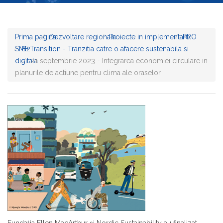
Prima pagina
Dezvoltare regionala
Proiecte in implementare
PRO
SME
B2Transition - Tranzitia catre o afacere sustenabila si
digitala
21 septembrie 2023 - Integrarea economiei circulare in
planurile de actiune pentru clima ale oraselor
Fundația Ellen MacArthur și Nordic Sustainability au finalizat,