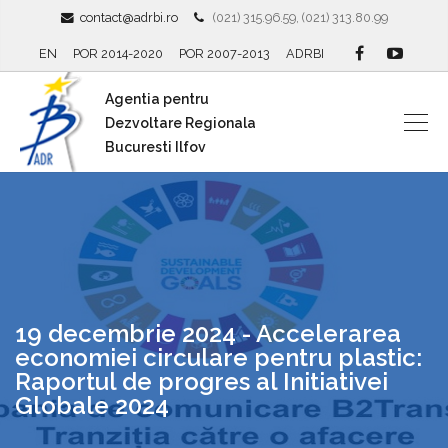
contact@adrbi.ro
(021) 315.96.59, (021) 313.80.99
EN
POR 2014-2020
POR 2007-2013
ADRBI
Agentia pentru
Dezvoltare Regionala
Bucuresti Ilfov
19 decembrie 2024 - Accelerarea
economiei circulare pentru plastic:
Raportul de progres al Initiativei
Globale 2024