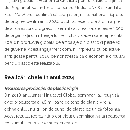
Inițiativa globală a Economiei Circulare pentru Plastic, susținută
de Programul Națiunilor Unite pentru Mediu (UNEP) și Fundația
Ellen MacArthur, continuă să atragă sprijin internațional. Raportul
de progres pentru anul 2024, publicat recent, oferă o imagine
detaliată asupra progresului semnificativ realizat de peste 1.000
de organizații din întreaga lume, inclusiv afaceri care reprezintă
20% din producția globală de ambalaje din plastic și peste 50
de guverne. Acest angajament comun, împreună cu obiective
ambițioase pentru 2025, demonstrează că o economie circulară
pentru plastic este realizabilă.
Realizări cheie în anul 2024
Reducerea producției de plastic virgin
Din 2018, anul lansării Inițiativei Global, semnatarii au reușit să
evite producerea a 9,6 milioane de tone de plastic virgin,
echivalentul unui trilion de pungi de plastic de unică folosință.
Acest rezultat reprezintă o contribuție semnificativă la reducerea
consumului de resurse neregenerabile.