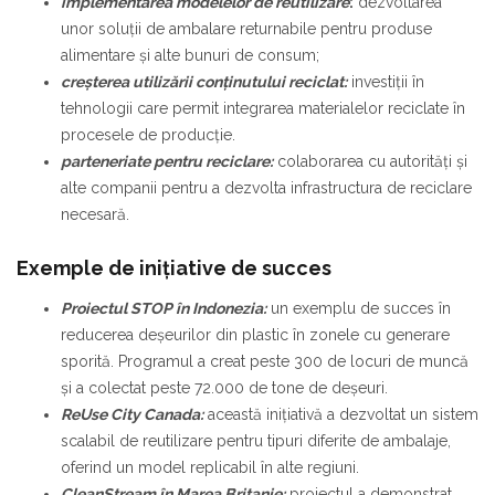
implementarea modelelor de reutilizare
:
dezvoltarea
unor soluții de ambalare returnabile pentru produse
alimentare și alte bunuri de consum;
creșterea utilizării conținutului reciclat:
investiții în
tehnologii care permit integrarea materialelor reciclate în
procesele de producție.
parteneriate pentru reciclare:
colaborarea cu autorități și
alte companii pentru a dezvolta infrastructura de reciclare
necesară.
Exemple de inițiative de succes
Proiectul STOP în Indonezia:
un exemplu de succes în
reducerea deșeurilor din plastic în zonele cu generare
sporită. Programul a creat peste 300 de locuri de muncă
și a colectat peste 72.000 de tone de deșeuri.
ReUse City Canada:
această inițiativă a dezvoltat un sistem
scalabil de reutilizare pentru tipuri diferite de ambalaje,
oferind un model replicabil în alte regiuni.
CleanStream în Marea Britanie:
proiectul a demonstrat