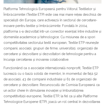
Platforma Tehnologică Europeană pentru Viitorul Textilelor și
Îmbrăcămintei (Textile ETP) este cea mai mare rețea deschisă de
specialiști din Europa, care activează în sectorul de cercetare-
inovare pentru textile și îmbrăcăminte. Fondată în 2004,
platforma s-a dezvoltat într-un conector esențial între industrie și
domeniile academice și tehnologice. Cu misiunea de a spori
competitivitatea sectorului textil european, Textile ETP reunește
companii, asociații, grupuri de firme, universități, organizații de
cercetare și dezvoltare și dezvoltatori de tehnologie pentru a
încuraja cercetarea și inovarea colaborative.
Funcționând ca o asociație internațională nonprofit, Textile ETP
lucrează cu o bază solidă de membri, în momentul de față 52
de asociații, 43 de companii industriale și 61 de organizații de
cercetare și dezvoltare. Recunoscută de Comisia Europeană ca
un actor cheie în stimularea inovației și îmbunătățirea
competitivității europene, Textile ETP, la fel ca și alte Platforme
Tehnologice Europene (ETP), joacă un rol central în dezvoltarea