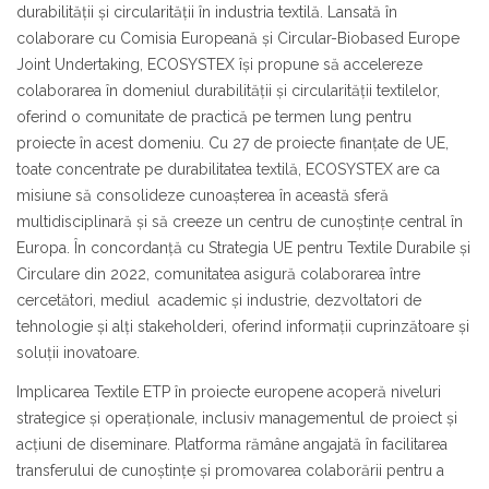
durabilității și circularității în industria textilă. Lansată în
colaborare cu Comisia Europeană și Circular-Biobased Europe
Joint Undertaking, ECOSYSTEX își propune să accelereze
colaborarea în domeniul durabilității și circularității textilelor,
oferind o comunitate de practică pe termen lung pentru
proiecte în acest domeniu. Cu 27 de proiecte finanțate de UE,
toate concentrate pe durabilitatea textilă, ECOSYSTEX are ca
misiune să consolideze cunoașterea în această sferă
multidisciplinară și să creeze un centru de cunoștințe central în
Europa. În concordanță cu Strategia UE pentru Textile Durabile și
Circulare din 2022, comunitatea asigură colaborarea între
cercetători, mediul academic și industrie, dezvoltatori de
tehnologie și alți stakeholderi, oferind informații cuprinzătoare și
soluții inovatoare.
Implicarea Textile ETP în proiecte europene acoperă niveluri
strategice și operaționale, inclusiv managementul de proiect și
acțiuni de diseminare. Platforma rămâne angajată în facilitarea
transferului de cunoștințe și promovarea colaborării pentru a