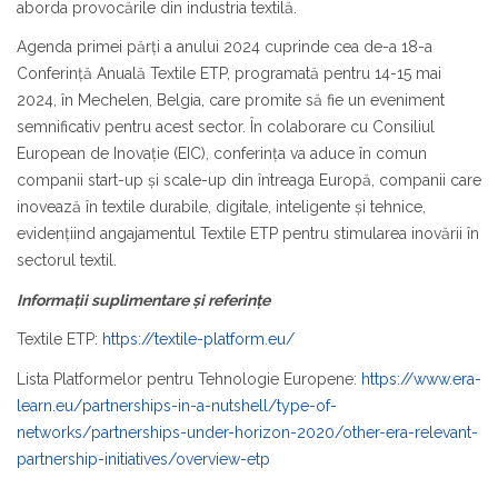
aborda provocările din industria textilă.
Agenda primei părți a anului 2024 cuprinde cea de-a 18-a
Conferință Anuală Textile ETP, programată pentru 14-15 mai
2024, în Mechelen, Belgia, care promite să fie un eveniment
semnificativ pentru acest sector. În colaborare cu Consiliul
European de Inovație (EIC), conferința va aduce în comun
companii start-up și scale-up din întreaga Europă, companii care
inovează în textile durabile, digitale, inteligente și tehnice,
evidențiind angajamentul Textile ETP pentru stimularea inovării în
sectorul textil.
Informații suplimentare și referințe
Textile ETP:
https://textile-platform.eu/
Lista Platformelor pentru Tehnologie Europene:
https://www.era-
learn.eu/partnerships-in-a-nutshell/type-of-
networks/partnerships-under-horizon-2020/other-era-relevant-
partnership-initiatives/overview-etp