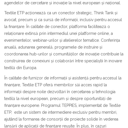
agendelor de cercetare și inovație la nivel european și național.
Textile ETP acționează ca un conector strategic, Think Tank și
avocat, precum și ca sursă de informații, inclusiv pentru accesul
la finanțare. În calitate de conector, platforma facilitează o
relaționare extinsă prin intermediul unei platforme online, a
evenimentelor, webinar-urilor și atelierelor tematice. Conferința
anuală, adunarea generală, programele de instruire și
coordonarea hub-urilor și comunităților de inovație contribuie la
construirea de conexiuni și colaborări între specialiștii în inovare
textilă din Europa.
În calitate de furnizor de informații și asistență pentru accesul la
finanțare, Textile ETP oferă membrilor săi acces rapid la
informații despre noile dezvoltări în cercetarea și tehnologia
textilă la nivel european, precum și despre oportunități de
finanțare europene. Programul TEPPIES, implementat de Textile
ETP, este un sistem de intermediere exclusiv pentru membri,
ajutând la formarea de consorții de proiecte solide în vederea
lansării de aplicații de finanțare reușite. În plus, în cazuri