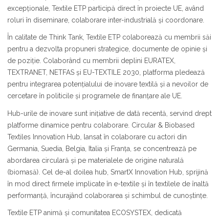
excepționale, Textile ETP participă direct în proiecte UE, având
roluri în diseminare, colaborare inter-industrială și coordonare.
În calitate de Think Tank, Textile ETP colaborează cu membrii săi
pentru a dezvolta propuneri strategice, documente de opinie și
de poziție. Colaborând cu membrii deplini EURATEX,
TEXTRANET, NETFAS și EU-TEXTILE 2030, platforma pledează
pentru integrarea potențialului de inovare textilă și a nevoilor de
cercetare în politicile și programele de finanțare ale UE.
Hub-urile de inovare sunt inițiative de dată recentă, servind drept
platforme dinamice pentru colaborare. Circular & Biobased
Textiles Innovation Hub, lansat în colaborare cu actori din
Germania, Suedia, Belgia, Italia și Franța, se concentrează pe
abordarea circulară și pe materialele de origine naturală
(biomasă). Cel de-al doilea hub, SmartX Innovation Hub, sprijină
în mod direct firmele implicate în e-textile și în textilele de înaltă
performanță, încurajând colaborarea și schimbul de cunoștințe.
Textile ETP animă și comunitatea ECOSYSTEX, dedicată