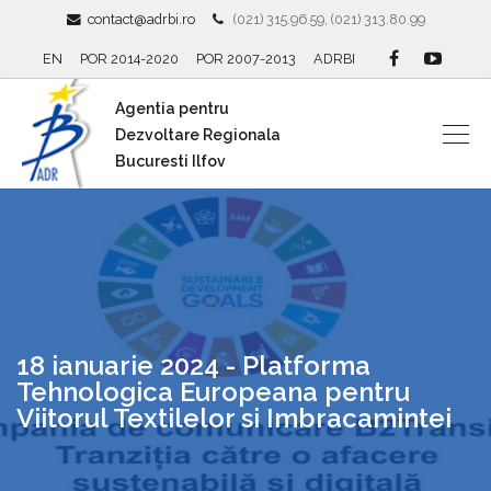
contact@adrbi.ro
(021) 315.96.59, (021) 313.80.99
EN
POR 2014-2020
POR 2007-2013
ADRBI
Agentia pentru
Dezvoltare Regionala
Bucuresti Ilfov
18 ianuarie 2024 - Platforma
Tehnologica Europeana pentru
Viitorul Textilelor si Imbracamintei