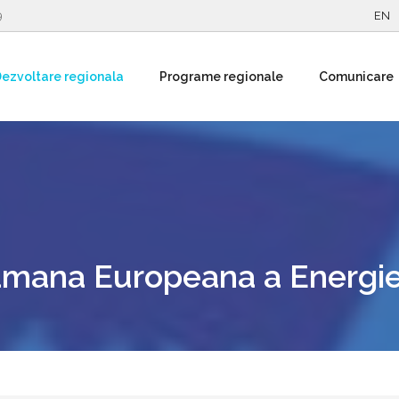
9
EN
ezvoltare regionala
Programe regionale
Comunicare
tamana Europeana a Energie