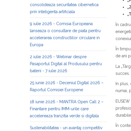
„
consolideaza securitatea cibernetica
„
prin inteligenta artificiala
„
9 iulie 2026 - Comisia Europeana
În cadru
lanseaza o consultare de piata pentru
energeti
accelerarea constructiilor circulare in
conexiun
Europa
În timpu
de ani p
2 iulie 2026 - Webinar despre
Pasaportul Digital al Produsului pentru
La „Târg
baterii - 7 iulie 2026
succes.
25 iunie 2026 - Deceniul Digital 2026 –
In plus,
Raportul Comisiei Europene
numai, p
EUSEW 20
18 iunie 2026 - MANTRA Open Call 2 –
profesio
Finantare pentru IMM-urile care
durabile
accelereaza tranzitia verde si digitala
În cont
Sustenabilitatea - un avantaj competitiv