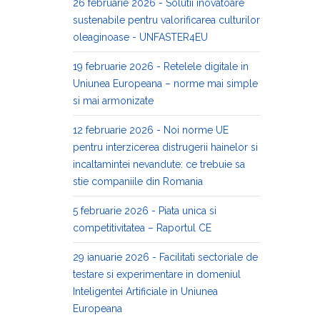
26 februarie 2026 - Solutii inovatoare
sustenabile pentru valorificarea culturilor
oleaginoase - UNFASTER4EU
19 februarie 2026 - Retelele digitale in
Uniunea Europeana – norme mai simple
si mai armonizate
12 februarie 2026 - Noi norme UE
pentru interzicerea distrugerii hainelor si
incaltamintei nevandute: ce trebuie sa
stie companiile din Romania
5 februarie 2026 - Piata unica si
competitivitatea – Raportul CE
29 ianuarie 2026 - Facilitati sectoriale de
testare si experimentare in domeniul
Inteligentei Artificiale in Uniunea
Europeana