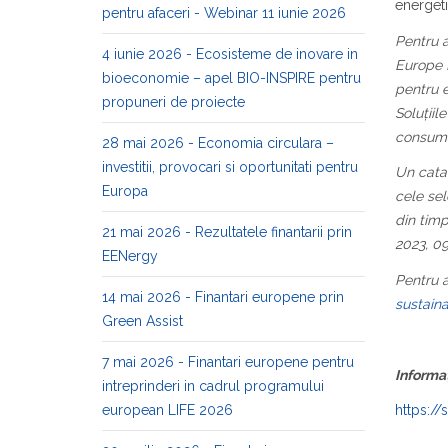
energeti
pentru afaceri - Webinar 11 iunie 2026
Pentru a
4 iunie 2026 - Ecosisteme de inovare in
Europe N
bioeconomie – apel BIO-INSPIRE pentru
pentru e
propuneri de proiecte
Soluțiil
consuma
28 mai 2026 - Economia circulara –
investitii, provocari si oportunitati pentru
Un catal
Europa
cele sel
din timp
21 mai 2026 - Rezultatele finantarii prin
2023, 09
EENergy
Pentru a
14 mai 2026 - Finantari europene prin
sustain
Green Assist
7 mai 2026 - Finantari europene pentru
Informaț
intreprinderi in cadrul programului
european LIFE 2026
https:/