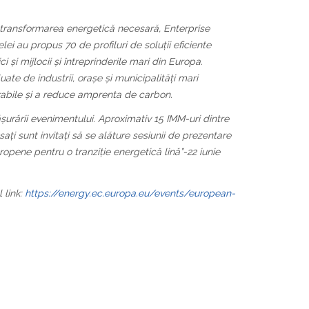
ru transformarea energetică necesară, Enterprise
ei au propus 70 de profiluri de soluții eficiente
 și mijlocii și întreprinderile mari din Europa.
luate de industrii, orașe și municipalități mari
rabile și a reduce amprenta de carbon.
ășurării evenimentului. Aproximativ 15 IMM-uri dintre
sați sunt invitați să se alăture sesiunii de prezentare
ropene pentru o tranziție energetică lină”-22 iunie
link:
https://energy.ec.europa.eu/events/european-