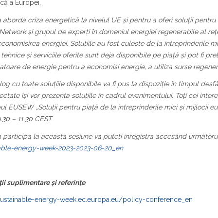
că a Europei.
 aborda criza energetică la nivelul UE și pentru a oferi soluții pent
etwork și grupul de experți în domeniul energiei regenerabile al rețel
conomisirea energiei. Soluțiile au fost culeste de la întreprinderile mici
e tehnice și serviciile oferite sunt deja disponibile pe piață și pot fi pre
toare de energie pentru a economisi energie, a utiliza surse regene
og cu toate soluțiile disponibile va fi pus la dispoziție în timpul desf
ectate își vor prezenta soluțiile în cadrul evenimentului. Toți cei intere
ul EUSEW „Soluții pentru piață de la întreprinderile mici și mijlocii eu
.30 – 11.30 CEST
 participa la această sesiune vă puteți înregistra accesând următorul 
able-energy-week-2023-2023-06-20_en
ii suplimentare și referințe
/sustainable-energy-week.ec.europa.eu/policy-conference_en