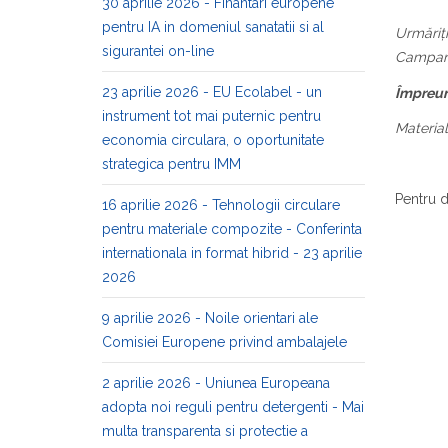
30 aprilie 2026 - Finantari europene
pentru IA in domeniul sanatatii si al
Urmăriți
sigurantei on-line
Campani
23 aprilie 2026 - EU Ecolabel - un
Împreun
instrument tot mai puternic pentru
Material
economia circulara, o oportunitate
strategica pentru IMM
Pentru de
16 aprilie 2026 - Tehnologii circulare
pentru materiale compozite - Conferinta
internationala in format hibrid - 23 aprilie
2026
9 aprilie 2026 - Noile orientari ale
Comisiei Europene privind ambalajele
2 aprilie 2026 - Uniunea Europeana
adopta noi reguli pentru detergenti - Mai
multa transparenta si protectie a