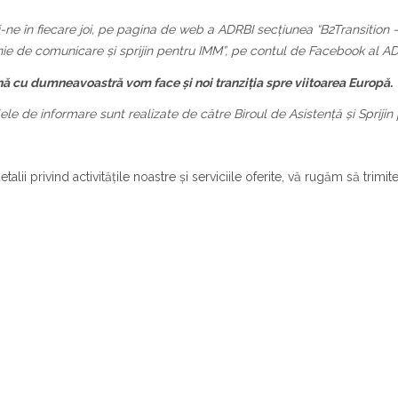
-ne în fiecare joi, pe pagina de web a ADRBI secțiunea “B2Transition – 
e de comunicare și sprijin pentru IMM”, pe contul de Facebook al AD
ă cu dumneavoastră vom face și noi tranziția spre viitoarea Europă.
ele de informare sunt realizate de către Biroul de Asistență și Spriji
talii privind activitățile noastre și serviciile oferite, vă rugăm să trimit