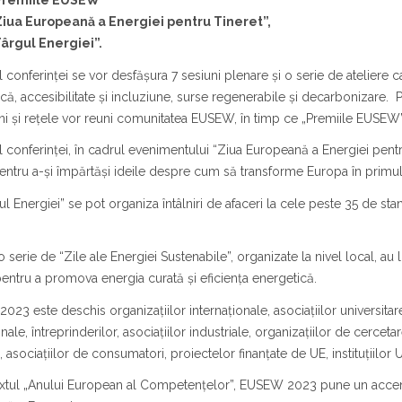
Premiile EUSEW”
Ziua Europeană a Energiei pentru Tineret”,
Târgul Energiei”.
l conferinței se vor desfășura 7 sesiuni plenare și o serie de atelier
că, accesibilitate și incluziune, surse regenerabile și decarbonizare. 
i și rețele vor reuni comunitatea EUSEW, în timp ce „Premiile EUSEW” 
l conferinței, în cadrul evenimentului “Ziua Europeană a Energiei pentru T
entru a-și împărtăși ideile despre cum să transforme Europa în primul
ul Energiei” se pot organiza întâlniri de afaceri la cele peste 35 de st
 o serie de “Zile ale Energiei Sustenabile”, organizate la nivel local, au l
entru a promova energia curată și eficiența energetică.
23 este deschis organizațiilor internaționale, asociațiilor universitare, 
nale, întreprinderilor, asociațiilor industriale, organizațiilor de cerce
, asociațiilor de consumatori, proiectelor finanțate de UE, instituțiilor
extul „Anului European al Competențelor”, EUSEW 2023 pune un accent