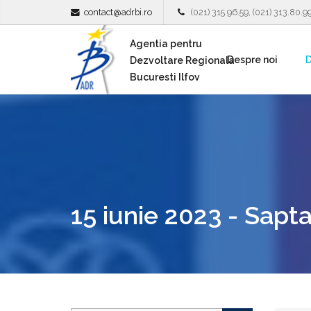
contact@adrbi.ro
(021) 315.96.59, (021) 313.80.9
Agentia pentru
Despre noi
D
Dezvoltare Regionala
Bucuresti Ilfov
15 iunie 2023 - Sap