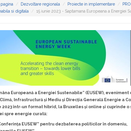
 pagina
Dezvoltare regionala
Proiecte in implementare
PRO
abila si digitala
15 iunie 2023 - Saptamana Europeana a Energiei S
mâna Europeană a Energiei Sustenabile” (EUSEW), eveniment o
Climă, Infrastructură și Mediu și Direcția Generală Energie a C
e 2023 într-un format hibrid, la Bruxelles și online și cuprinde
iei spre energie curată:
Conferința EUSEW” pentru dezbaterea politicilor în domeniu,