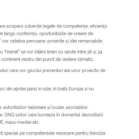
e care acoperă subiecte legate de competențe, eficiență
Pe lângă conferință, oportunitățile de creare de
vor celebra persoane, proiecte și idei remarcabile.
ineret” se vor întâlni tineri cu vârste între 18 și 34
 continent neutru din punct de vedere climatic.
anduri care vor găzdui prezentări ale unor proiecte de
oc din aprilie până în iulie, în toată Europa și nu
autorităților naționale și locale, asociațiilor
tare, ONG-urilor care lucrează în domeniul dezvoltării
 UE, mass-mediei etc.
 special pe competențele necesare pentru tranziția