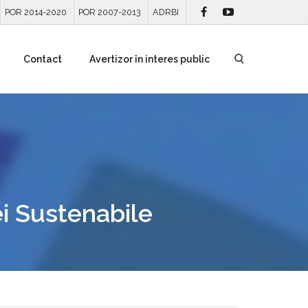
POR 2014-2020
POR 2007-2013
ADRBI
Contact
Avertizor în interes public
i Sustenabile