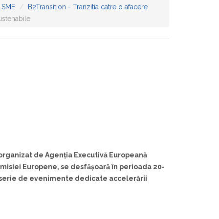
 SME
B2Transition - Tranzitia catre o afacere
ustenabile
rganizat de Agenția Executivă Europeană
omisiei Europene, se desfășoară în perioada 20-
 o serie de evenimente dedicate accelerării