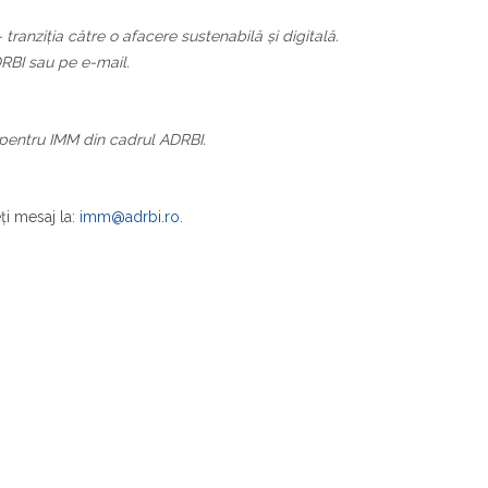
tranziția către o afacere sustenabilă și digitală.
RBI sau pe e-mail.
n pentru IMM din cadrul ADRBI.
eți mesaj la:
imm@adrbi.ro
.