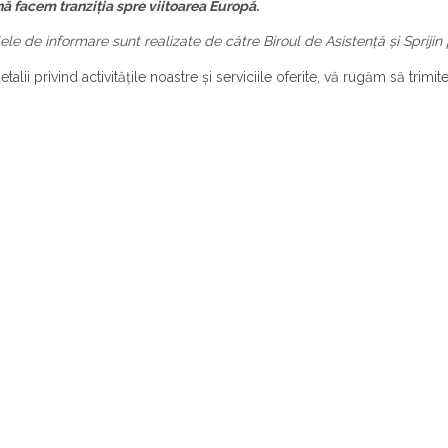
 facem tranziția spre viitoarea Europă.
ele de informare sunt realizate de către Biroul de Asistență și Spriji
talii privind activităţile noastre şi serviciile oferite, vă rugăm să trimit