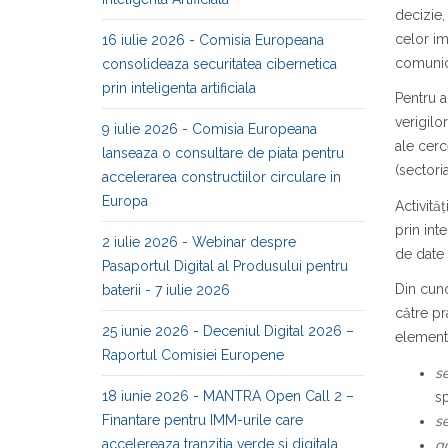
decizie,
celor im
16 iulie 2026 - Comisia Europeana
comunic
consolideaza securitatea cibernetica
prin inteligenta artificiala
Pentru a
verigilo
9 iulie 2026 - Comisia Europeana
ale cerc
lanseaza o consultare de piata pentru
(sectori
accelerarea constructiilor circulare in
Europa
Activită
prin int
2 iulie 2026 - Webinar despre
de date 
Pasaportul Digital al Produsului pentru
Din cuno
baterii - 7 iulie 2026
către pr
25 iunie 2026 - Deceniul Digital 2026 –
element
Raportul Comisiei Europene
se
18 iunie 2026 - MANTRA Open Call 2 –
sp
Finantare pentru IMM-urile care
se
accelereaza tranzitia verde si digitala
go