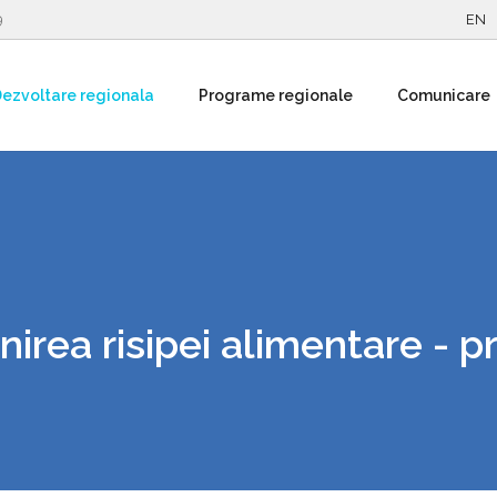
9
EN
ezvoltare regionala
Programe regionale
Comunicare
nirea risipei alimentare - 