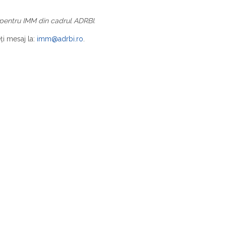
n pentru IMM din cadrul ADRBI.
eţi mesaj la:
imm@adrbi.ro
.