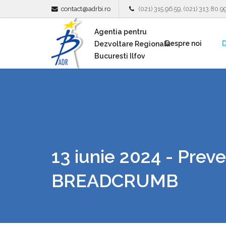
contact@adrbi.ro
(021) 315.96.59, (021) 313.80.9
Agentia pentru
Despre noi
D
Dezvoltare Regionala
Bucuresti Ilfov
13 iunie 2024 - Preve
BREADCRUMB