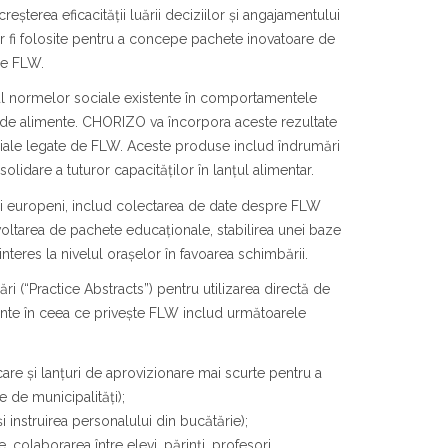
reșterea eficacității luării deciziilor și angajamentului
vor fi folosite pentru a concepe pachete inovatoare de
de FLW.
rolul normelor sociale existente în comportamentele
pei de alimente. CHORIZO va încorpora aceste rezultate
ciale legate de FLW. Aceste produse includ îndrumări
lidare a tuturor capacităților în lanțul alimentar.
neri europeni, includ colectarea de date despre FLW
voltarea de pachete educaționale, stabilirea unei baze
nteres la nivelul orașelor în favoarea schimbării.
i (“Practice Abstracts”) pentru utilizarea directă de
iciente în ceea ce privește FLW includ următoarele
ocare și lanțuri de aprovizionare mai scurte pentru a
e de municipalități);
instruirea personalului din bucătărie);
, colaborarea între elevi, părinți, profesori,