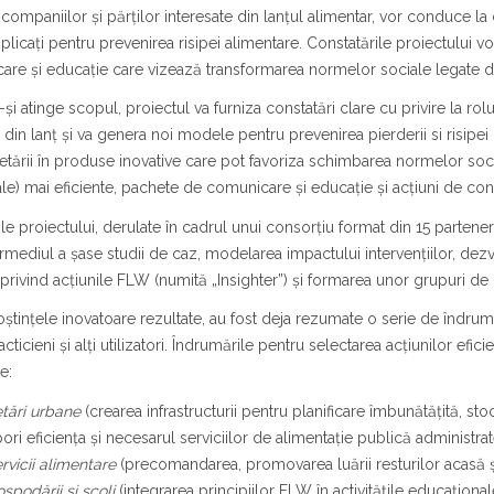
 companiilor și părților interesate din lanțul alimentar, vor conduce la c
plicați pentru prevenirea risipei alimentare. Constatările proiectului 
are și educație care vizează transformarea normelor sociale legate 
-și atinge scopul, proiectul va furniza constatări clare cu privire la 
r din lanț și va genera noi modele pentru prevenirea pierderii si risi
etării în produse inovative care pot favoriza schimbarea normelor so
ale) mai eficiente, pachete de comunicare și educație și acțiuni de conso
țile proiectului, derulate în cadrul unui consorțiu format din 15 parte
ermediul a şase studii de caz, modelarea impactului intervențiilor, dez
privind acțiunile FLW (numită „Insighter”) și formarea unor grupuri de i
ștințele inovatoare rezultate, au fost deja rezumate o serie de îndrumăr
acticieni și alți utilizatori. Îndrumările pentru selectarea acțiunilor ef
e:
tări urbane
(crearea infrastructurii pentru planificare îmbunătățită, st
ori eficiența și necesarul serviciilor de alimentație publică administrat
rvicii alimentare
(precomandarea, promovarea luării resturilor acasă și 
spodării și școli
(integrarea principiilor FLW în activitățile educaționale