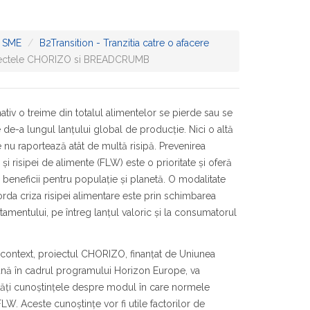
 SME
B2Transition - Tranzitia catre o afacere
proiectele CHORIZO si BREADCRUMB
tiv o treime din totalul alimentelor se pierde sau se
e de-a lungul lanțului global de producție. Nici o altă
e nu raportează atât de multă risipă. Prevenirea
i și risipei de alimente (FLW) este o prioritate și oferă
 beneficii pentru populație și planetă. O modalitate
rda criza risipei alimentare este prin schimbarea
mentului, pe întreg lanțul valoric și la consumatorul
 context, proiectul CHORIZO, finanțat de Uniunea
nă în cadrul programului Horizon Europe, va
ăți cunoștințele despre modul în care normele
. Aceste cunoștințe vor fi utile factorilor de