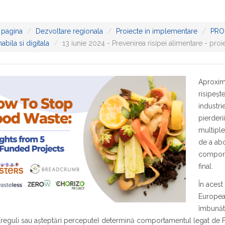
 pagina
Dezvoltare regionala
Proiecte in implementare
PRO
abila si digitala
13 iunie 2024 - Prevenirea risipei alimentare - 
Aproxima
risipeșt
industri
pierderi
multiple
de a abo
comporta
final.
În acest
Europea
îmbunăt
(reguli sau așteptări percepute) determină comportamentul legat de FLW