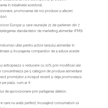
rea în inițiativele acestora);
izionare, promovarea de noi produse și afaceri,
lor).
rizon Europe și care reunește 21 de parteneri din 7
 înțelegerea standardelor de marketing alimentar (FMS)
rumări utile pentru actorii lanțului alimentar în
ptimale și încurajarea companiilor de a aduce aceste
i anticipează o reducere cu 10% prin modificări ale
e concentrează pe 5 categorii de produse alimentare
proiect promițător a început recent și deja promovează
 pe piață, cum ar fi:
ului de aprovizionare prin partajarea datelor,
 care nu arată perfect, încurajând consumatorii să