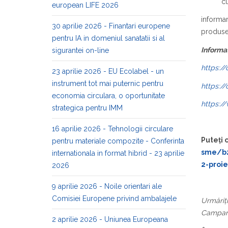
cu
european LIFE 2026
informar
30 aprilie 2026 - Finantari europene
produse
pentru IA in domeniul sanatatii si al
Informaț
sigurantei on-line
https://
23 aprilie 2026 - EU Ecolabel - un
instrument tot mai puternic pentru
https:/
economia circulara, o oportunitate
https:/
strategica pentru IMM
16 aprilie 2026 - Tehnologii circulare
Puteți c
pentru materiale compozite - Conferinta
sme/b2t
internationala in format hibrid - 23 aprilie
2-proie
2026
9 aprilie 2026 - Noile orientari ale
Comisiei Europene privind ambalajele
Urmăriți
Campani
2 aprilie 2026 - Uniunea Europeana