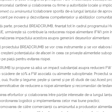
rsonalul cantinei și colaborarea cu firme și autoritățile locale și implica
omerț cu amănuntul
(colaborare sporită de-a lungul lanțului de aprov
cent pe inovare și dezvoltarea competențelor și abilităților comunități
tă parte, proiectul BREADCRUMB, finanțat tot în cadrul programului Ho
 UE, urmărește să contribuie la reducerea risipei alimentare (FW) prin
analizarea impactului acestora asupra generării deșeurilor alimentare.
l proiectului BREADCRUMB se vor crea instrumente și se vor elabora înd
creșterii potențialului de afaceri în ceea ce privește alimentele subo
 pe piață pentru evitarea risipei.
UMB își propune să aibă un impact substanțial asupra reducerii FW ș
o scădere de 10% a FW asociată cu alimente suboptimale. Proiectul s
, ouă, fructe și legume, pește și carne) și pe 16 studii de caz.Acest 
semnificative de reducere a risipei alimentare și recomandări de testare
irea eforturilor și colaborarea între părțile interesate de-a lungul lanț
ordonarea logisticii și implementarea celor mai bune practici;
omovarea de către comercianții cu amănuntul a produselor alimentare