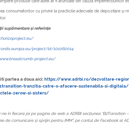
mpere produse care altfel ar fi aruncate din cauza imperfecțiunilor es
ea consumatorilor cu privire la practicile adecvate de depozitare și ma
lor.
ii suplimentare și referințe
chorizoproject.eu/
/cordis.europa.eu/project/id/101060014
/www.breadcrumb-project.eu/
iti partea a doua aici:
https://www.adrbi.ro/dezvoltare-regio
ransition-tranzitia-catre-o-afacere-sustenabila-si-digitala
ctele-zerow-si-sisters/
-ne în fiecare joi pe pagina de web a ADRBI secțiunea “B2Transition – t
e de comunicare și sprijin pentru IMM”, pe contul de Facebook al AD