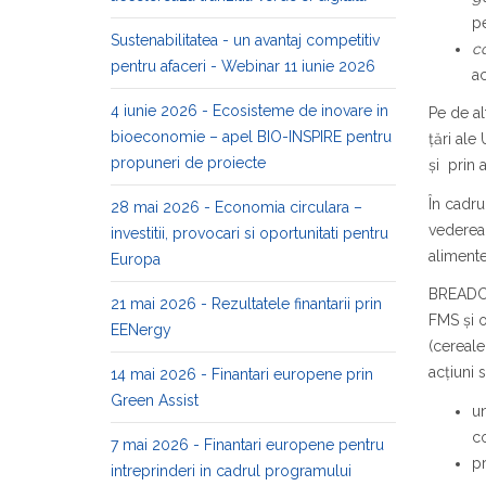
pe
Sustenabilitatea - un avantaj competitiv
c
pentru afaceri - Webinar 11 iunie 2026
ac
4 iunie 2026 - Ecosisteme de inovare in
Pe de al
bioeconomie – apel BIO-INSPIRE pentru
țări ale
propuneri de proiecte
și prin 
În cadru
28 mai 2026 - Economia circulara –
vederea 
investitii, provocari si oportunitati pentru
alimente
Europa
BREADCR
21 mai 2026 - Rezultatele finantarii prin
FMS și 
EENergy
(cereale
acțiuni 
14 mai 2026 - Finantari europene prin
Green Assist
un
co
7 mai 2026 - Finantari europene pentru
pr
intreprinderi in cadrul programului