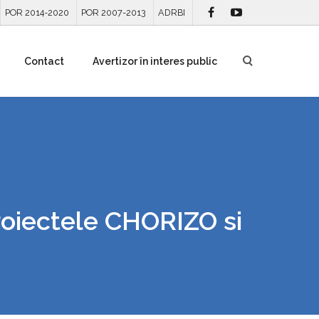
POR 2014-2020
POR 2007-2013
ADRBI
Contact
Avertizor în interes public
proiectele CHORIZO si