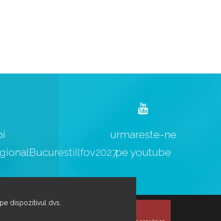
bi
urmareste-ne
ionalBucurestiIlfov2027
pe youtube
 pe dispozitivul dvs.