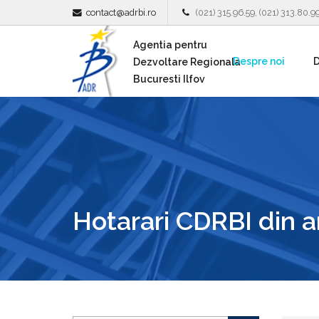
contact@adrbi.ro
(021) 315.96.59, (021) 313.80.9
Agentia pentru
Despre noi
D
Dezvoltare Regionala
Bucuresti Ilfov
Hotarari CDRBI din a