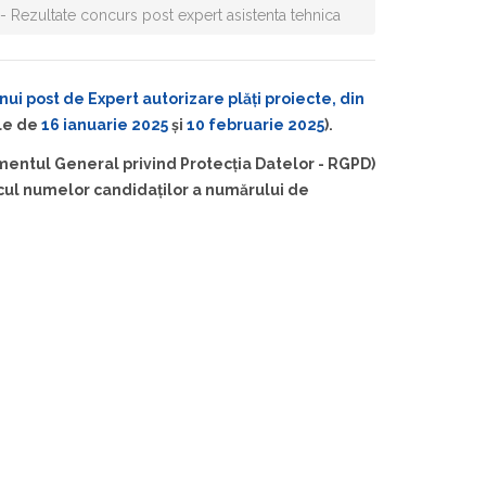
- Rezultate concurs post expert asistenta tehnica
ui post de Expert autorizare plăți proiecte, din
ele de
16 ianuarie 2025
și
10 februarie 2025
).
ntul General privind Protecția Datelor - RGPD)
locul numelor candidaților a numărului de