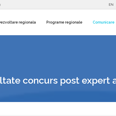
9
EN
ezvoltare regionala
Programe regionale
Comunicare
ltate concurs post expert 