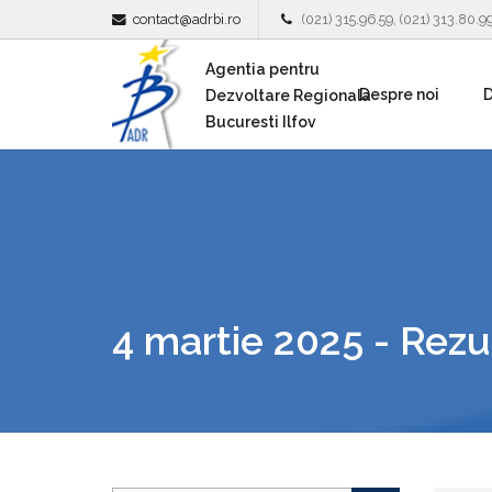
contact@adrbi.ro
(021) 315.96.59, (021) 313.80.9
Agentia pentru
Despre noi
D
Dezvoltare Regionala
Bucuresti Ilfov
4 martie 2025 - Rezu