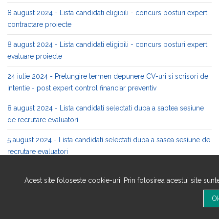
8 august 2024 - Lista candidati eligibili - concurs posturi experti
contractare proiecte
8 august 2024 - Lista candidati eligibili - concurs posturi experti
evaluare proiecte
24 iulie 2024 - Prelungire termen depunere CV-uri si scrisori de
intentie - post expert control financiar preventiv
8 august 2024 - Lista candidati selectati dupa a saptea sesiune
de recrutare evaluatori
5 august 2024 - Lista candidati selectati dupa a sasea sesiune de
recrutare evaluatori
22 iulie 2024 - Angajam experti evaluare proiecte!
Acest site foloseste cookie-uri. Prin folosirea acestui site sun
22 iulie 2024 - Angajam experti contractare proiecte!
17 iulie 2024 - Prelungire termen depunere CV-uri si scrisori de