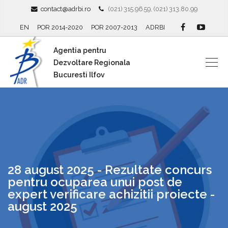
contact@adrbi.ro
(021) 315.96.59, (021) 313.80.99
EN
POR 2014-2020
POR 2007-2013
ADRBI
Agentia pentru
Dezvoltare Regionala
Bucuresti Ilfov
28 august 2025 - Rezultate concurs
pentru ocuparea unui post de
expert verificare achizitii proiecte -
august 2025