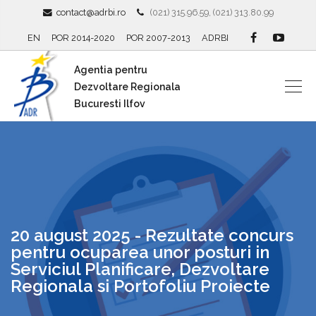
contact@adrbi.ro
(021) 315.96.59, (021) 313.80.99
EN
POR 2014-2020
POR 2007-2013
ADRBI
Agentia pentru
Dezvoltare Regionala
Bucuresti Ilfov
20 august 2025 - Rezultate concurs
pentru ocuparea unor posturi in
Serviciul Planificare, Dezvoltare
Regionala si Portofoliu Proiecte