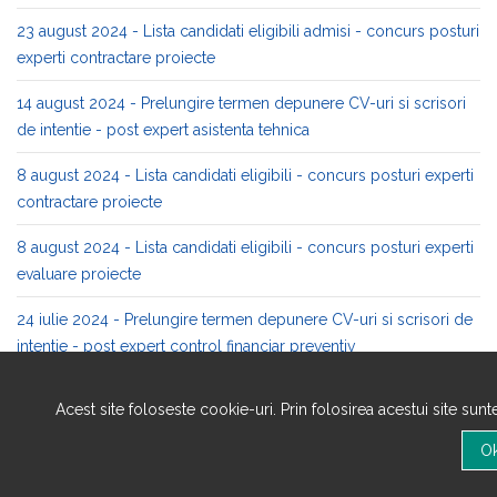
23 august 2024 - Lista candidati eligibili admisi - concurs posturi
experti contractare proiecte
14 august 2024 - Prelungire termen depunere CV-uri si scrisori
de intentie - post expert asistenta tehnica
8 august 2024 - Lista candidati eligibili - concurs posturi experti
contractare proiecte
8 august 2024 - Lista candidati eligibili - concurs posturi experti
evaluare proiecte
24 iulie 2024 - Prelungire termen depunere CV-uri si scrisori de
intentie - post expert control financiar preventiv
8 august 2024 - Lista candidati selectati dupa a saptea sesiune
Acest site foloseste cookie-uri. Prin folosirea acestui site sun
de recrutare evaluatori
5 august 2024 - Lista candidati selectati dupa a sasea sesiune de
recrutare evaluatori