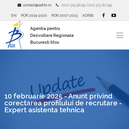
contact@adrbi.ro
(021) 315.96.59, (021) 313.80.99
EN
POR 2014-2020
POR 2007-2013
ADRBI
Agentia pentru
Dezvoltare Regionala
Bucuresti Ilfov
10 februarie 2025 - Anunt privind
corectarea profilului de recrutare -
Expert asistenta tehnica