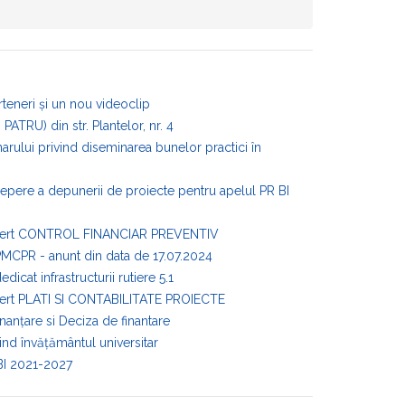
teneri și un nou videoclip
ATRU) din str. Plantelor, nr. 4
rului privind diseminarea bunelor practici în
epere a depunerii de proiecte pentru apelul PR BI
Expert CONTROL FINANCIAR PREVENTIV
SPMCPR - anunt din data de 17.07.2024
cat infrastructurii rutiere 5.1
pert PLATI SI CONTABILITATE PROIECTE
anţare si Deciza de finantare
nd învățământul universitar
BI 2021-2027