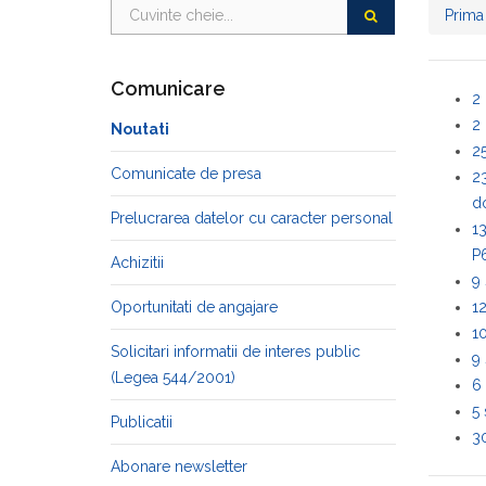
Prima
Comunicare
2
2 
Noutati
25
Comunicate de presa
23
do
Prelucrarea datelor cu caracter personal
13
P
Achizitii
9
Oportunitati de angajare
12
10
Solicitari informatii de interes public
9
(Legea 544/2001)
6 
5 
Publicatii
3
Abonare newsletter