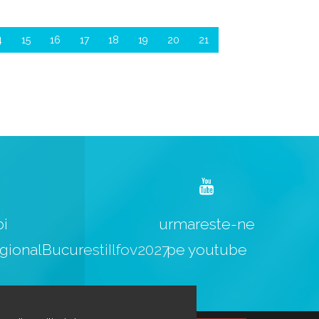
4
15
16
17
18
19
20
21
bi
urmareste-ne
ionalBucurestiIlfov2027
pe youtube