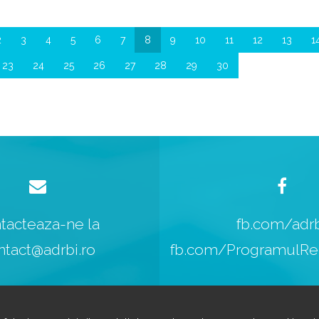
2
3
4
5
6
7
8
9
10
11
12
13
1
23
24
25
26
27
28
29
30
tacteaza-ne la
fb.com/adr
ntact@adrbi.ro
fb.com/ProgramulReg