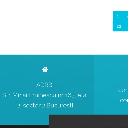
1
22
ADRBI
con
Str. Mihai Eminescu nr. 163, etaj
co
2, sector 2 Bucuresti