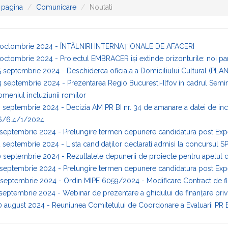
 pagina
Comunicare
Noutati
 octombrie 2024 - ÎNTÂLNIRI INTERNAȚIONALE DE AFACERI
octombrie 2024 - Proiectul EMBRACER își extinde orizonturile: noi par
 septembrie 2024 - Deschiderea oficiala a Domiciliului Cultural (PLAN P
 septembrie 2024 - Prezentarea Regio Bucuresti-Ilfov in cadrul Semina
meniul incluziunii romilor
 septembrie 2024 - Decizia AM PR BI nr. 34 de amanare a datei de inc
6/6.4/1/2024
 septembrie 2024 - Prelungire termen depunere candidatura post 
 septembrie 2024 - Lista candidaților declarati admisi la concursul 
 septembrie 2024 - Rezultatele depunerii de proiecte pentru apelul dedi
 septembrie 2024 - Prelungire termen depunere candidatura post Ex
septembrie 2024 - Ordin MIPE 6059/2024 - Modificare Contract de fin
septembrie 2024 - Webinar de prezentare a ghidului de finanțare privi
0 august 2024 - Reuniunea Comitetului de Coordonare a Evaluarii PR 