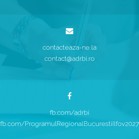
contacteaza-ne la
contact@adrbi.ro
fb.com/adrbi
fb.com/ProgramulRegionalBucurestiIlfov2027