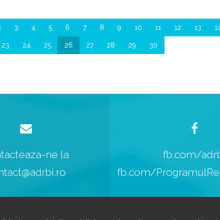
2
3
4
5
6
7
8
9
10
11
12
13
1
23
24
25
26
27
28
29
30
tacteaza-ne la
fb.com/adr
ntact@adrbi.ro
fb.com/ProgramulReg