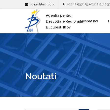
contact@adrbi.ro
(021) 315.96.59, (021) 313.80.9
Agentia pentru
Despre noi
D
Dezvoltare Regionala
Bucuresti Ilfov
Noutati