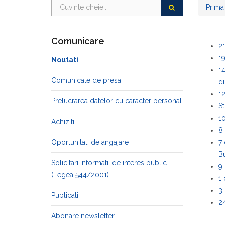
Prima
Comunicare
21
19
Noutati
14
Comunicate de presa
di
12
Prelucrarea datelor cu caracter personal
St
10
Achizitii
8 
Oportunitati de angajare
7 
Bu
Solicitari informatii de interes public
9 
(Legea 544/2001)
1 
3 
Publicatii
24
Abonare newsletter