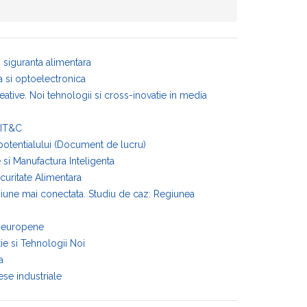
 siguranta alimentara
a si optoelectronica
eative. Noi tehnologii si cross-inovatie in media
 IT&C
a potentialului (Document de lucru)
si Manufactura Inteligenta
curitate Alimentara
egiune mai conectata. Studiu de caz: Regiunea
e europene
e si Tehnologii Noi
a
se industriale