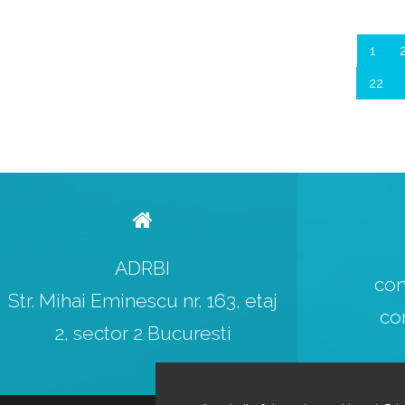
1
22
ADRBI
con
Str. Mihai Eminescu nr. 163, etaj
co
2, sector 2 Bucuresti