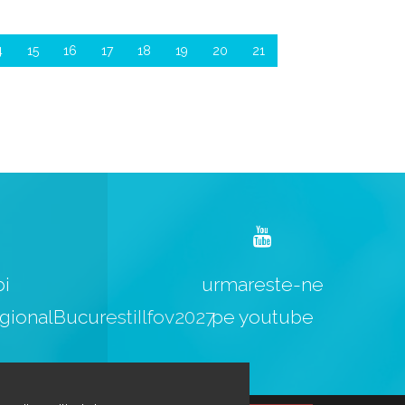
4
15
16
17
18
19
20
21
bi
urmareste-ne
ionalBucurestiIlfov2027
pe youtube