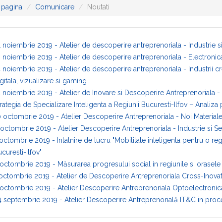
 pagina
Comunicare
Noutati
 noiembrie 2019 - Atelier de descoperire antreprenoriala - Industrie si
 noiembrie 2019 - Atelier de descoperire antreprenoriala - Electronic
 noiembrie 2019 - Atelier de descoperire antreprenoriala - Industrii cr
gitala, vizualizare si gaming.
 noiembrie 2019 - Atelier de Inovare si Descoperire Antreprenoriala -
rategia de Specializare Inteligenta a Regiunii Bucuresti-Ilfov – Analiz
 octombrie 2019 - Atelier Descoperire Antreprenoriala - Noi Materiale 
octombrie 2019 - Atelier Descoperire Antreprenoriala - Industrie si Se
octombrie 2019 - Intalnire de lucru "Mobilitate inteligenta pentru o r
curesti-Ilfov"
octombrie 2019 - Măsurarea progresului social in regiunile si orasel
octombrie 2019 - Atelier de Descoperire Antreprenoriala Cross-Inovati
octombrie 2019 - Atelier Descoperire Antreprenoriala Optoelectronic
 septembrie 2019 - Atelier Descoperire Antreprenorială IT&C in proce